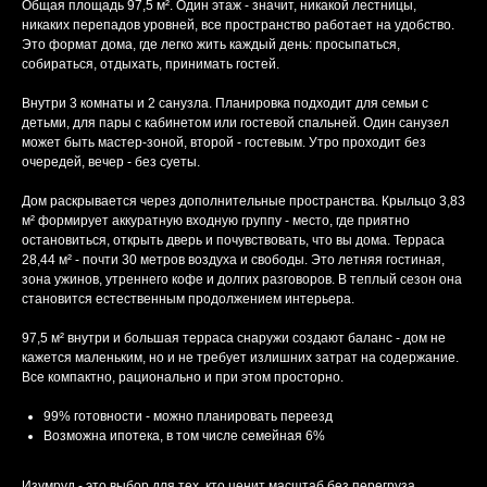
Общая площадь 97,5 м². Один этаж - значит, никакой лестницы,
никаких перепадов уровней, все пространство работает на удобство.
Это формат дома, где легко жить каждый день: просыпаться,
собираться, отдыхать, принимать гостей.
Внутри 3 комнаты и 2 санузла. Планировка подходит для семьи с
детьми, для пары с кабинетом или гостевой спальней. Один санузел
может быть мастер-зоной, второй - гостевым. Утро проходит без
очередей, вечер - без суеты.
Дом раскрывается через дополнительные пространства. Крыльцо 3,83
м² формирует аккуратную входную группу - место, где приятно
остановиться, открыть дверь и почувствовать, что вы дома. Терраса
28,44 м² - почти 30 метров воздуха и свободы. Это летняя гостиная,
зона ужинов, утреннего кофе и долгих разговоров. В теплый сезон она
становится естественным продолжением интерьера.
97,5 м² внутри и большая терраса снаружи создают баланс - дом не
кажется маленьким, но и не требует излишних затрат на содержание.
Все компактно, рационально и при этом просторно.
99% готовности - можно планировать переезд
Возможна ипотека, в том числе семейная 6%
Изумруд - это выбор для тех, кто ценит масштаб без перегруза,