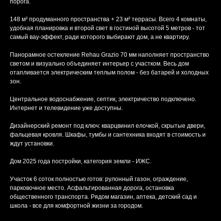
порога.
148 м² продуманного пространства + 23 м² террасы. Всего 4 комнаты,
удобная планировка и второй свет в гостиной высотой 5 метров - тот
самый вау-эффект, ради которого выбирают дом, а не квартиру.
Панорамное остекление Rehau Grazio 70 мм наполняет пространство
светом и визуально объединяет интерьер с участком. Весь дом
отапливается электрическим теплым полом - без батарей и холодных
зон.
Центральное водоснабжение, септик, электричество подключено.
Интернет и телевидение уже доступны.
Дизайнерский ремонт под ключ: кварцвинил елочкой, скрытые двери,
фальцевая кровля. Шкафы, тумбы и сантехника входят в стоимость и
ждут установки.
Дом 2025 года постройки, категория земли - ИЖС.
Участок 6 соток полностью готов: рулонный газон, ограждение,
парковочное место. Асфальтированная дорога, остановка
общественного транспорта. Рядом магазин, аптека, детский сад и
школа - все для комфортной жизни за городом.