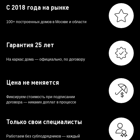
С 2018 года на рынке
Опал
9 557 052 ₽
100+ построенных домов в Москве и области
Рубин
9 893 910 ₽
Сапфир
9 059 700 ₽
Гарантия 25 лет
Танзанит
7 301 580 ₽
На каркас дома — официально, по договору
Топаз
6 524 263 ₽
Цена не меняется
Турмалин
9 029 800 ₽
Фиксируем стоимость при подписании
Цитрин
5 431 036 ₽
договора — никаких доплат в процессе
Циркон
17 781 920 ₽
Только свои специалисты
Янтарь
11 024 130 ₽
Работаем без субподрядчиков — каждый