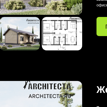
офис
Же