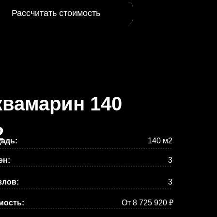
Рассчитать стоимость
Рассчитать стоимость
квамарин 140
2
адь:
140 м2
ен:
3
злов:
3
мость:
От 8 725 920 ₽