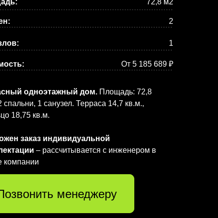
адь:
72,8 м2
ен:
2
злов:
1
мость:
От 5 185 689 ₽
асный одноэтажный дом.
Площадь: 72,8
2 спальни, 1 санузел. Терраса 14,7 кв.м.,
цо 18,75 кв.м.
ожен заказ индивидуальной
лектации
– рассчитывается с инженером в
е компании
Позвонить менеджеру
Смотреть проект