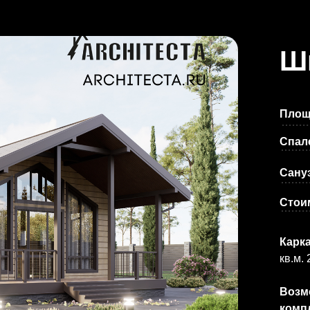
Ш
Площ
Спал
Сану
Стои
Карк
кв.м. 
Возм
комп