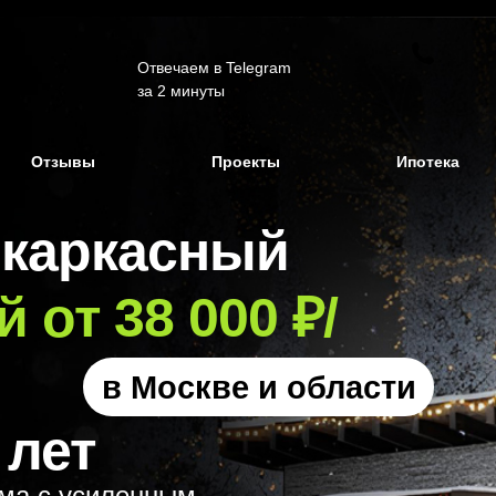
Отвечаем в Telegram
за 2 минуты
Отзывы
Проекты
Ипотека
каркасный
 от 38 000 ₽/
в Москве и области
 лет
ма с усиленным