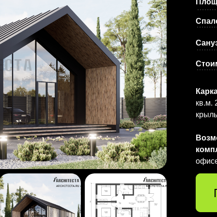
Площ
Спал
Сану
Стои
Карк
кв.м. 
крыль
Возм
комп
офис