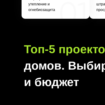
утепление и
штра
огнебиозащита
прос
Топ-5 проект
домов. Выби
и бюджет