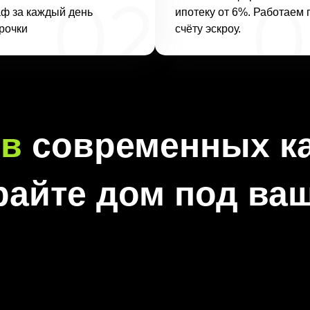
ф за каждый день
ипотеку от 6%. Работаем 
рочки
счёту эскроу.
ов
современных к
райте дом под ва