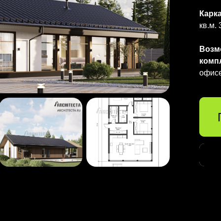
Карк
кв.м.
Возм
комп
офис