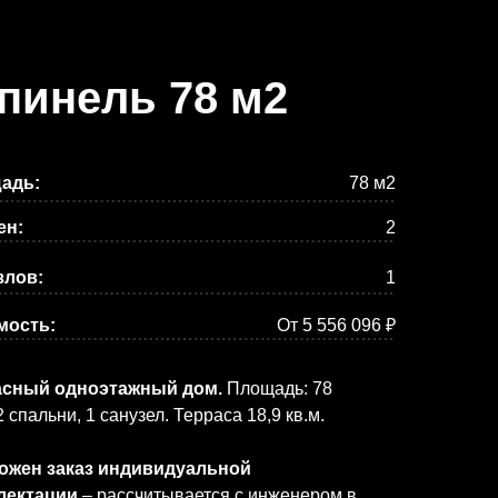
пинель 78 м2
адь:
78 м2
ен:
2
злов:
1
мость:
От 5 556 096 ₽
асный одноэтажный дом.
Площадь: 78
2 спальни, 1 санузел. Терраса 18,9 кв.м.
ожен заказ индивидуальной
лектации
– рассчитывается с инженером в