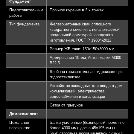
Фундамент
Подготовительные
Пробное бурение в 3 х точках
работы
Тип фундамента
Железобетонные сваи сплошного
квадратного сечения с ненапрягаемой
продольной арматурой заводского
изготовления, ГОСТ Р 19804-2012
Размер ЖБ сваи: 150х150х3000 мм
Армирование 10 мм, бетон марки М300
B22,5
Двойная горизонтальная гидроизоляция:
гидростеклоизол
Устройство закладных для ввода в дом
коммуникаций: электричества,
водоснабжения и канализации
Сетка от грызунов
Домокомплект
Цокольное
Балки усиленные (безопорный пролет не
перекрытие
более 4000 мм): доска 45х195 мм (±
5мм) строганая доска камерной сушки с