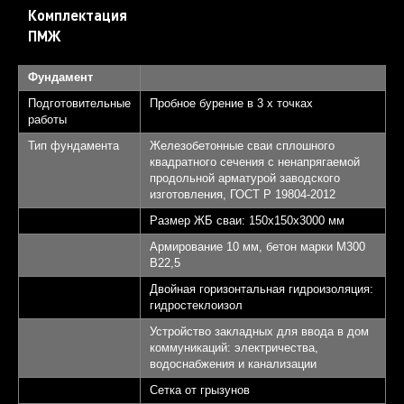
Комплектация
ПМЖ
Фундамент
Подготовительные
Пробное бурение в 3 х точках
работы
Тип фундамента
Железобетонные сваи сплошного
квадратного сечения с ненапрягаемой
продольной арматурой заводского
изготовления, ГОСТ Р 19804-2012
Размер ЖБ сваи: 150х150х3000 мм
Армирование 10 мм, бетон марки М300
B22,5
Двойная горизонтальная гидроизоляция:
гидростеклоизол
Устройство закладных для ввода в дом
коммуникаций: электричества,
водоснабжения и канализации
Сетка от грызунов