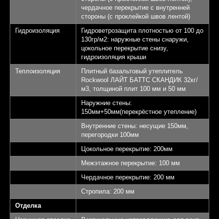
чердачное перекрытие с внутренней
стороны (с проклейкой швов лентой)
Гидроизоляция
Гидроветрозащита плотностью от 100 до
130гр/м2: наружные стены снаружи,
цокольное перекрытие снизу,
гидроизоляция крыши
Теплоизоляция
Плитный базальтовый утеплитель
Rockwool ЛАЙТ БАТТС СКАНДИК 32кг/
м3, толщиной плит 100 мм и 50 мм
Наружние стены:
Выставочный
150мм+50мм(перекрёстное утепление)
дом "Алмаз"
Внутренние стены: несущие 150мм,
перегородки 100мм
Площадь 145,32 кв.м.
Цокольное перекрытие: 200мм
1
Межэтажное перекрытие: 100 мм
Спален - 3
2
Чердачное перекрытие: 200 мм
Санузлов - 2
Стропила: 200 мм
3
Отделка
Терраса - 22,28 кв.м.
4