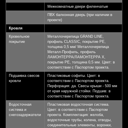
Межкомнатные двери филенчатые
ПВХ балконная дверь (при наличии в
проекте)
Кровля
Кровельное
Металлочерепица GRAND LINE,
покрытие
профиль CLASSIC, покрытие PE,
толщина 0,5 мм/ Металлочерепица
Металл-Профиль, профиль
ЛАМОНТЕРРА/ЛАМОНТЕРРА Х,
покрытие PE, толщина 0,5 мм. Цвет: в
соответствии с Паспортом проекта.
Подшивка свесов
Пластиковые софиты. Цвет: в
кровли
соответствии с Паспортом проекта.
Перфорация: да. Свесы крыши - 500 мм
от края наружной стойки. Подшив: в
соответствии с Паспортом проекта.
Водосточная
Пластиковая водосточная система.
система и
Цвет: в соответствии с Паспортом
снегозадержатели
проекта. Комплектация: желоба,
водосточные трубы, колена, отводы,
соединительные элементы, воронки,