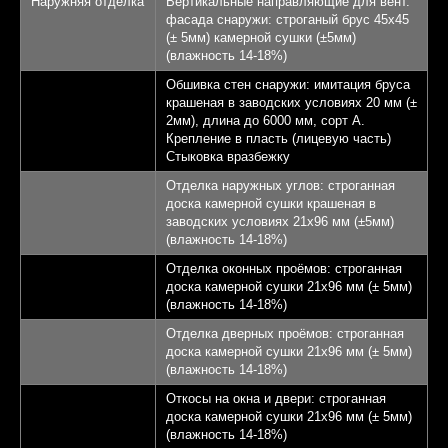
Наружняя отделка
Вертикальные направляющие для вент.
фасада снаружи: строганый брус 45х45
КП Афинеево Парк
5
(± 5мм) камерной сушки (±5мм)
(влажность 14-18%)
Апрелевка 20 км от
6
Обшивка стен снаружи: имитация бруса
МКАД
крашеная в заводских условиях 20 мм (±
2мм), длина до 6000 мм, сорт А.
Крепление в пласть (лицевую часть)
Записаться на экскурсию
Стыковка вразбежку
Отделка наружных углов: строганная
доска камерной сушки крашеная в
заводских условиях 21х96 мм (±5мм)
(влажность 14-18%)
Отделка оконных проёмов: строганная
доска камерной сушки 21х96 мм (± 5мм)
(влажность 14-18%)
Отделка дверных проёмов: строганная
доска камерной сушки 21х96 мм (± 5мм)
(влажность 14-18%)
Откосы на окна и двери: строганная
доска камерной сушки 21х96 мм (± 5мм)
(влажность 14-18%)