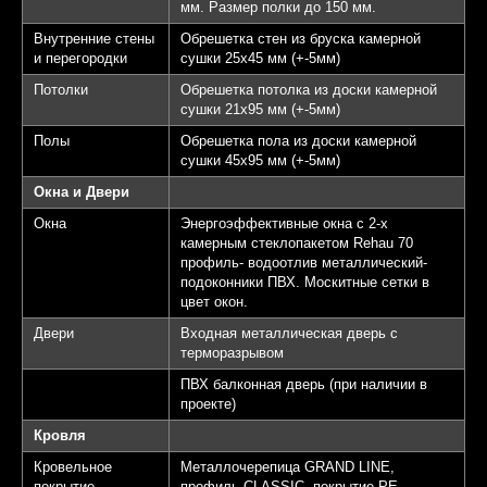
мм. Размер полки до 150 мм.
Внутренние стены
Обрешетка стен из бруска камерной
и перегородки
сушки 25х45 мм (+-5мм)
Потолки
Обрешетка потолка из доски камерной
сушки 21х95 мм (+-5мм)
Полы
Обрешетка пола из доски камерной
сушки 45х95 мм (+-5мм)
Окна и Двери
Окна
Энергоэффективные окна с 2-х
камерным стеклопакетом Rehau 70
профиль- водоотлив металлический-
подоконники ПВХ. Москитные сетки в
цвет окон.
Двери
Входная металлическая дверь с
терморазрывом
ПВХ балконная дверь (при наличии в
проекте)
Кровля
Кровельное
Металлочерепица GRAND LINE,
покрытие
профиль CLASSIC, покрытие PE,