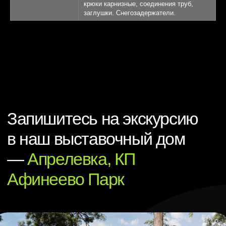
крюки карнизные, соединения труб,
заглушки. Снегозадержатели.