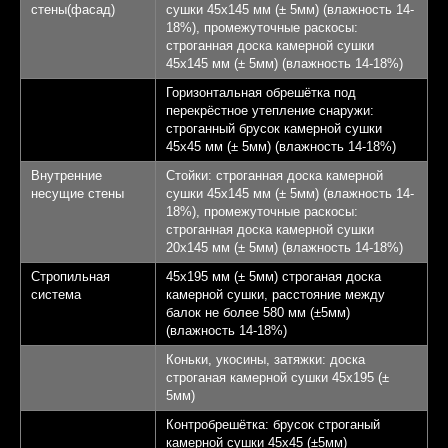
стены(фасад)
сушки 45х145 мм (± 5мм) (влажность 14-
18%), промежуточные раскосы:
строганная доска камерной сушки
45х145 мм (± 5мм) (влажность 14-18%)
Горизонтальная обрешётка под
перекрёстное утепление снаружи:
строганный брусок камерной сушки
45х45 мм (± 5мм) (влажность 14-18%)
Внутренние
Стойки: строганная доска камерной
несущие стены
сушки 45х145 мм (± 5мм) (влажность 14-
18%), промежуточные раскосы:
строганная доска камерной сушки
20х145 мм (± 5мм) (влажность 14-18%)
Стропильная
45х195 мм (± 5мм) строганая доска
система
камерной сушки, расстояние между
балок не более 580 мм (±5мм)
(влажность 14-18%)
Коньки, укосины, затяжки: доска
строганая камерной сушки 45х195 (±
5мм)
Контробрешётка: брусок строганый
камерной сушки 45х45 (±5мм)