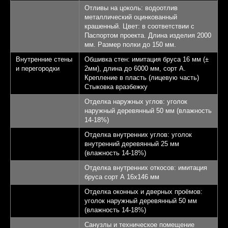
Отливы на цоколь: водоотлив
металлический оцинкованный
крашенный. Цвет: в соответствии с
Паспортом проекта. Длина изделия 2000
мм. Размер полки до 150 мм.
Внутренние стены
Обшивка стен: имитация бруса 16 мм (±
и перегородки
2мм), длина до 6000 мм, сорт А.
Крепление в пласть (лицевую часть)
Стыковка вразбежку
Отделка наружных углов: уголок
наружный деревянный 50 мм (влажность
14-18%)
Отделка внутренних углов: уголок
внутренний деревянный 25 мм
(влажность 14-18%)
Отделка внутренних откосов: имитация
бруса сорт А 16х146 мм
Отделка оконных и дверных проёмов:
уголок наружный деревянный 50 мм
(влажность 14-18%)
Санузлы и техническое помещение