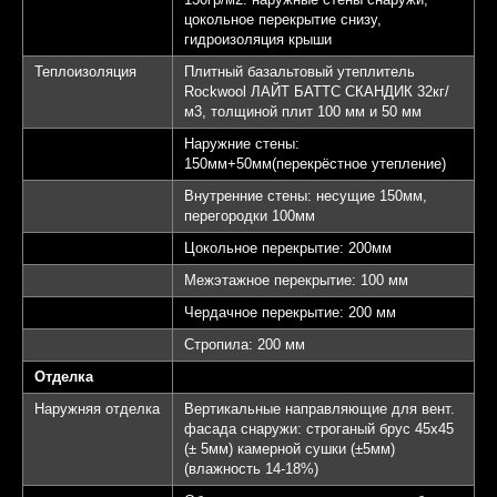
цокольное перекрытие снизу,
гидроизоляция крыши
Теплоизоляция
Плитный базальтовый утеплитель
Rockwool ЛАЙТ БАТТС СКАНДИК 32кг/
м3, толщиной плит 100 мм и 50 мм
Наружние стены:
150мм+50мм(перекрёстное утепление)
Внутренние стены: несущие 150мм,
перегородки 100мм
Цокольное перекрытие: 200мм
Межэтажное перекрытие: 100 мм
Чердачное перекрытие: 200 мм
Стропила: 200 мм
Отделка
Наружняя отделка
Вертикальные направляющие для вент.
фасада снаружи: строганый брус 45х45
(± 5мм) камерной сушки (±5мм)
(влажность 14-18%)