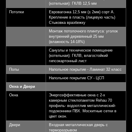
(котельная): ГКЛВ 12,5 мм
Потолки
Евровагонка 12,5 мм (± 2мм) сорт А.
Крепление в пласть (лицевую часть)
Стыковка вразбежку
Монтаж потолочного плинтуса: уголок
внутренний деревянный 25 мм
(влажность 14-18%)
Санузлы и техническое помещение
(котельная): ГКЛВ, влагостойкий
гипсокартонный лист
Полы
Напольное покрытие - Ламинат 32 класс
Напольное покрытие СУ - ЦСП
Окна и Двери
Окна
Энергоэффективные окна с 2-х
камерным стеклопакетом Rehau 70
профиль- водоотлив металлический-
подоконники ПВХ. Москитные сетки в
цвет окон.
Двери
Входная металлическая дверь с
терморазрывом