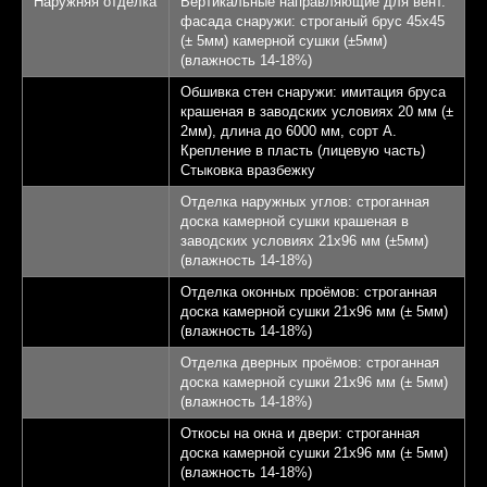
Наружняя отделка
Вертикальные направляющие для вент.
фасада снаружи: строганый брус 45х45
КП Афинеево Парк
5
(± 5мм) камерной сушки (±5мм)
(влажность 14-18%)
Апрелевка 20 км от
6
Обшивка стен снаружи: имитация бруса
МКАД
крашеная в заводских условиях 20 мм (±
2мм), длина до 6000 мм, сорт А.
Крепление в пласть (лицевую часть)
Записаться на экскурсию
Стыковка вразбежку
Отделка наружных углов: строганная
доска камерной сушки крашеная в
заводских условиях 21х96 мм (±5мм)
(влажность 14-18%)
Отделка оконных проёмов: строганная
доска камерной сушки 21х96 мм (± 5мм)
(влажность 14-18%)
Отделка дверных проёмов: строганная
доска камерной сушки 21х96 мм (± 5мм)
(влажность 14-18%)
Откосы на окна и двери: строганная
доска камерной сушки 21х96 мм (± 5мм)
(влажность 14-18%)