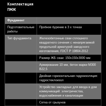
Комплектация
ПМЖ
Фундамент
Подготовительные
Пробное бурение в 3 х точках
работы
Тип фундамента
Железобетонные сваи сплошного
квадратного сечения с ненапрягаемой
продольной арматурой заводского
изготовления, ГОСТ Р 19804-2012
Размер ЖБ сваи: 150х150х3000 мм
Армирование 10 мм, бетон марки М300
B22,5
Двойная горизонтальная гидроизоляция:
гидростеклоизол
Устройство закладных для ввода в дом
коммуникаций: электричества,
водоснабжения и канализации
Сетка от грызунов