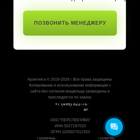
ПОЗВОНИТЬ МЕНЕДЖЕРУ
Архитекта © 2019-2026 г. Все права защищены.
Копирование и использование информации с
сайта без согласия владельца запрещены и
преследуется по закону.
+7 (495) 822-78-
88
ООО "ПЕРСПЕКТИВА"
ИНН 5027167020
ОГРН 1105027012353
Публичная
Политика