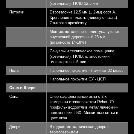
(котельная): ГКЛВ 12,5 мм
Потолки
Евровагонка 12,5 мм (± 2мм) сорт А.
Крепление в пласть (лицевую часть)
Стыковка вразбежку
Монтаж потолочного плинтуса: уголок
внутренний деревянный 25 мм
(влажность 14-18%)
Санузлы и техническое помещение
(котельная): ГКЛВ, влагостойкий
гипсокартонный лист
Полы
Напольное покрытие - Ламинат 32 класс
Напольное покрытие СУ - ЦСП
Окна и Двери
Окна
Энергоэффективные окна с 2-х
камерным стеклопакетом Rehau 70
профиль- водоотлив металлический-
подоконники ПВХ. Москитные сетки в
цвет окон.
Двери
Входная металлическая дверь с
терморазрывом