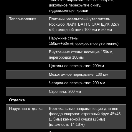
цокольное перекрытие снизу,
гидроизоляция крыши
Теплоизоляция
Плитный базальтовый утеплитель
Rockwool ЛАЙТ БАТТС СКАНДИК 32кг/
м3, толщиной плит 100 мм и 50 мм
Наружние стены:
150мм+50мм(перекрёстное утепление)
Внутренние стены: несущие 150мм,
перегородки 100мм
Цокольное перекрытие: 200мм
Межэтажное перекрытие: 100 мм
Чердачное перекрытие: 200 мм
Стропила: 200 мм
Отделка
Наружняя отделка
Вертикальные направляющие для вент.
фасада снаружи: строганый брус 45х45
(± 5мм) камерной сушки (±5мм)
(влажность 14-18%)