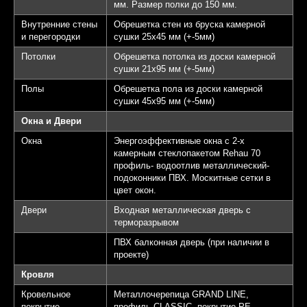
мм. Размер полки до 150 мм.
Внутренние стены
Обрешетка стен из бруска камерной
и перегородки
сушки 25х45 мм (+-5мм)
Потолки
Обрешетка потолка из доски камерной
сушки 21х95 мм (+-5мм)
Полы
Обрешетка пола из доски камерной
сушки 45х95 мм (+-5мм)
Окна и Двери
Окна
Энергоэффективные окна с 2-х
камерным стеклопакетом Rehau 70
профиль- водоотлив металлический-
подоконники ПВХ. Москитные сетки в
цвет окон.
Двери
Входная металлическая дверь с
терморазрывом
ПВХ балконная дверь (при наличии в
проекте)
Кровля
Кровельное
Металлочерепица GRAND LINE,
покрытие
профиль CLASSIC, покрытие PE,