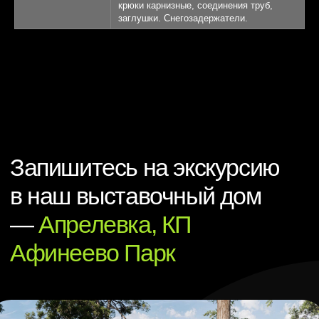
крюки карнизные, соединения труб,
заглушки. Снегозадержатели.