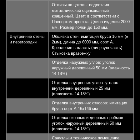
Отливы на цоколь: водоотлив
металлический оцинкованный
крашенный. Цвет: в соответствии с
Паспортом проекта. Длина изделия 2000
мм. Размер полки до 150 мм.
Внутренние стены
Обшивка стен: имитация бруса 16 мм (±
и перегородки
2мм), длина до 6000 мм, сорт А.
Крепление в пласть (лицевую часть)
Стыковка вразбежку
Отделка наружных углов: уголок
наружный деревянный 50 мм (влажность
14-18%)
Отделка внутренних углов: уголок
внутренний деревянный 25 мм
(влажность 14-18%)
Отделка внутренних откосов: имитация
бруса сорт А 16х146 мм
Отделка оконных и дверных проёмов:
уголок наружный деревянный 50 мм
(влажность 14-18%)
Санузлы и техническое помещение