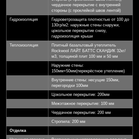
чердачное перекрытие с внутренней
стороны (с проклейкой швов лентой)
Гидроизоляция
Гидроветрозащита плотностью от 100 до
130гр/м2: наружные стены снаружи,
цокольное перекрытие снизу,
гидроизоляция крыши
Теплоизоляция
Плитный базальтовый утеплитель
Rockwool ЛАЙТ БАТТС СКАНДИК 32кг/
м3, толщиной плит 100 мм и 50 мм
Наружние стены:
Выставочный
150мм+50мм(перекрёстное утепление)
дом "Алмаз"
Внутренние стены: несущие 150мм,
перегородки 100мм
Площадь 145,32 кв.м.
Цокольное перекрытие: 200мм
1
Межэтажное перекрытие: 100 мм
Спален - 3
2
Чердачное перекрытие: 200 мм
Санузлов - 2
Стропила: 200 мм
3
Отделка
Терраса - 22,28 кв.м.
4