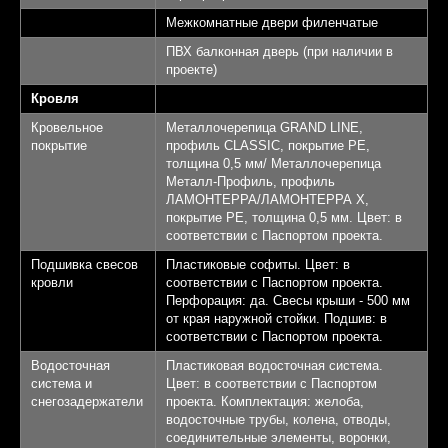
Межкомнатные двери филенчатые
ПВХ балконная дверь (при наличии в
проекте)
Кровля
Кровельное
Металлочерепица GRAND LINE,
покрытие
профиль CLASSIC, покрытие PE,
толщина 0,5 мм/ Металлочерепица
Металл-Профиль, профиль
ЛАМОНТЕРРА/ЛАМОНТЕРРА Х,
покрытие PE, толщина 0,5 мм. Цвет: в
соответствии с Паспортом проекта.
Подшивка свесов
Пластиковые софиты. Цвет: в
кровли
соответствии с Паспортом проекта.
Перфорация: да. Свесы крыши - 500 мм
от края наружной стойки. Подшив: в
соответствии с Паспортом проекта.
Водосточная
Пластиковая водосточная система.
система и
Цвет: в соответствии с Паспортом
снегозадержатели
проекта. Комплектация: желоба,
водосточные трубы, колена, отводы,
соединительные элементы, воронки,