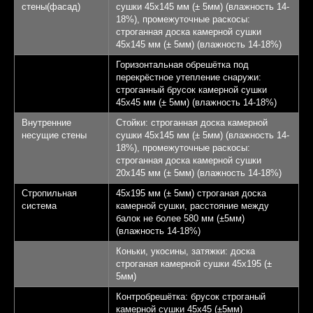
стены(фасад)
сушки 45х145 мм (± 5мм) (влажность 14-
18%), промежуточные раскосы:
строганная доска камерной сушки
45х145 мм (± 5мм) (влажность 14-18%)
Горизонтальная обрешётка под
перекрёстное утепление снаружи:
строганный брусок камерной сушки
45х45 мм (± 5мм) (влажность 14-18%)
Внутренние
Стойки: строганная доска камерной
несущие стены
сушки 45х145 мм (± 5мм) (влажность 14-
18%), промежуточные раскосы:
строганная доска камерной сушки
20х145 мм (± 5мм) (влажность 14-18%)
Стропильная
45х195 мм (± 5мм) строганая доска
система
камерной сушки, расстояние между
балок не более 580 мм (±5мм)
(влажность 14-18%)
Коньки, укосины, затяжки: доска
строганая камерной сушки 45х195 (±
5мм)
Контробрешётка: брусок строганый
камерной сушки 45х45 (±5мм)