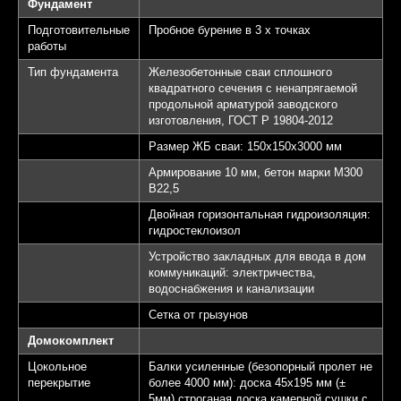
Фундамент
Подготовительные
Пробное бурение в 3 х точках
работы
Тип фундамента
Железобетонные сваи сплошного
квадратного сечения с ненапрягаемой
продольной арматурой заводского
изготовления, ГОСТ Р 19804-2012
Размер ЖБ сваи: 150х150х3000 мм
Армирование 10 мм, бетон марки М300
B22,5
Двойная горизонтальная гидроизоляция:
гидростеклоизол
Устройство закладных для ввода в дом
коммуникаций: электричества,
водоснабжения и канализации
Сетка от грызунов
Домокомплект
Цокольное
Балки усиленные (безопорный пролет не
перекрытие
более 4000 мм): доска 45х195 мм (±
5мм) строганая доска камерной сушки с