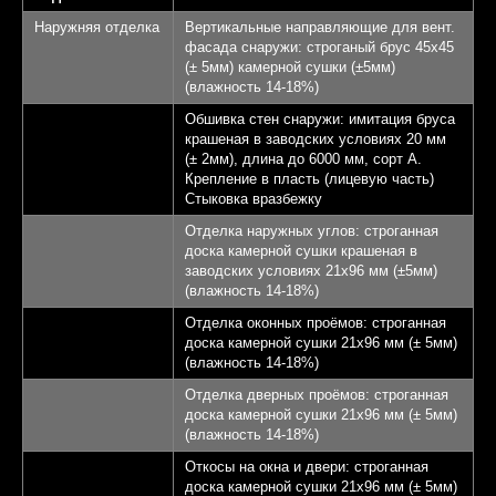
Терраса - 22,28 кв.м.
4
Наружняя отделка
Вертикальные направляющие для вент.
фасада снаружи: строганый брус 45х45
КП Афинеево Парк
5
(± 5мм) камерной сушки (±5мм)
(влажность 14-18%)
Апрелевка 20 км от
6
Обшивка стен снаружи: имитация бруса
МКАД
крашеная в заводских условиях 20 мм
(± 2мм), длина до 6000 мм, сорт А.
Крепление в пласть (лицевую часть)
Записаться на экскурсию
Стыковка вразбежку
Отделка наружных углов: строганная
доска камерной сушки крашеная в
заводских условиях 21х96 мм (±5мм)
(влажность 14-18%)
Отделка оконных проёмов: строганная
доска камерной сушки 21х96 мм (± 5мм)
(влажность 14-18%)
Отделка дверных проёмов: строганная
доска камерной сушки 21х96 мм (± 5мм)
(влажность 14-18%)
Откосы на окна и двери: строганная
доска камерной сушки 21х96 мм (± 5мм)