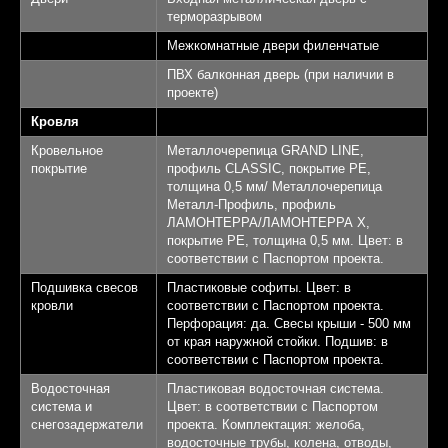
терморазрывом
Межкомнатные двери филенчатые
ПВХ балконная дверь (при наличии в
проекте)
Кровля
Кровельное
Металлочерепица GRAND LINE,
покрытие
профиль CLASSIC, покрытие PE,
толщина 0,5 мм/ Металлочерепица
Металл-Профиль, профиль
ЛАМОНТЕРРА/ЛАМОНТЕРРА Х,
покрытие PE, толщина 0,5 мм. Цвет: в
соответствии с Паспортом проекта.
Подшивка свесов
Пластиковые софиты. Цвет: в
кровли
соответствии с Паспортом проекта.
Перфорация: да. Свесы крыши - 500 мм
от края наружной стойки. Подшив: в
соответствии с Паспортом проекта.
Водосточная
Пластиковая водосточная система.
система и
Цвет: в соответствии с Паспортом
снегозадержатели
проекта. Комплектация: желоба,
водосточные трубы, колена, отводы,