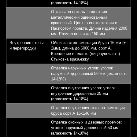
(влажность 14-18%)
Отливы на цоколь: водоотлив
металлический оцинкованный
крашенный. Цвет: в соответствии с
Паспортом проекта. Длина изделия 2000
мм. Размер полки до 150 мм.
Внутренние стены
Обшивка стен: имитация бруса 16 мм (±
и перегородки
2мм), длина до 6000 мм, сорт А.
Крепление в пласть (лицевую часть)
Стыковка вразбежку
Отделка наружных углов: уголок
наружный деревянный 50 мм (влажность
14-18%)
Отделка внутренних углов: уголок
внутренний деревянный 25 мм
(влажность 14-18%)
Отделка внутренних откосов: имитация
бруса сорт А 16х146 мм
Отделка оконных и дверных проёмов:
уголок наружный деревянный 50 мм
(влажность 14-18%)