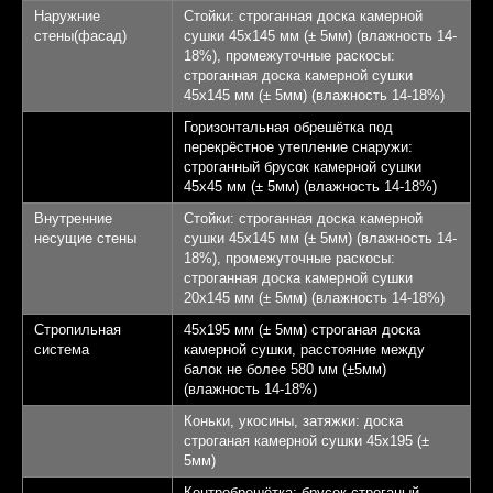
Наружние
Стойки: строганная доска камерной
стены(фасад)
сушки 45х145 мм (± 5мм) (влажность 14-
18%), промежуточные раскосы:
строганная доска камерной сушки
45х145 мм (± 5мм) (влажность 14-18%)
Горизонтальная обрешётка под
перекрёстное утепление снаружи:
строганный брусок камерной сушки
45х45 мм (± 5мм) (влажность 14-18%)
Внутренние
Стойки: строганная доска камерной
несущие стены
сушки 45х145 мм (± 5мм) (влажность 14-
18%), промежуточные раскосы:
строганная доска камерной сушки
20х145 мм (± 5мм) (влажность 14-18%)
Стропильная
45х195 мм (± 5мм) строганая доска
система
камерной сушки, расстояние между
балок не более 580 мм (±5мм)
(влажность 14-18%)
Коньки, укосины, затяжки: доска
строганая камерной сушки 45х195 (±
5мм)
Контробрешётка: брусок строганый