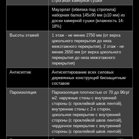
строганая камерной сушки
Мауэрлат (обвязка под стропила):
наборная балка 145х90 мм (±10 мм) из
доски камерной сушки (влажность 14-
18%)
Высоты этажей
1 этаж - не менее 2750 мм (от верха
цокольного перекрытия до низа
межэтажного перекрытия), 2 этаж - не
менее 2650 мм (от верха цокольного
перекрытия до низа межэтажного
перекрытия)
Антисептик
Антисептирование всех силовых
деревянных конструкций биозащитным
составом
Пароизоляция
Пароизоляция плотностью от 70 до 96гр/
м2: наружные стены с внутренней
стороны (с проклейкой швов лентой),
внутренние стены с 2-х сторон,
цокольное перекрытие с внутренней
стороны (с проклейкой швов лентой),
чердачное перекрытие с внутренней
стороны (с проклейкой швов лентой)