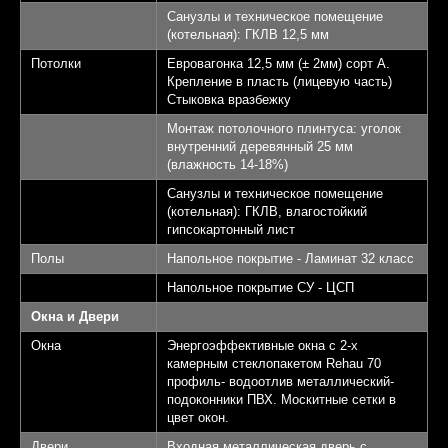
Санузлы и техническое помещение
(котельная): ГКЛВ 12,5 мм
Потолки
Евровагонка 12,5 мм (± 2мм) сорт А.
Крепление в пласть (лицевую часть)
Стыковка вразбежку
Монтаж потолочного плинтуса: уголок
внутренний деревянный 25 мм
(влажность 14-18%)
Санузлы и техническое помещение
(котельная): ГКЛВ, влагостойкий
гипсокартонный лист
Полы
Напольное покрытие - Ламинат 32 класс
Напольное покрытие СУ - ЦСП
Окна и Двери
Окна
Энергоэффективные окна с 2-х
камерным стеклопакетом Rehau 70
профиль- водоотлив металлический-
подоконники ПВХ. Москитные сетки в
цвет окон.
Двери
Входная металлическая дверь с