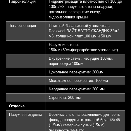
Гидроизоляция
Гидроветрозащита плотностью от 100 до
130гр/м2: наружные стены снаружи,
цокольное перекрытие снизу,
гидроизоляция крыши
Теплоизоляция
Плитный базальтовый утеплитель
Rockwool ЛАЙТ БАТТС СКАНДИК 32кг/
м3, толщиной плит 100 мм и 50 мм
Наружние стены:
150мм+50мм(перекрёстное утепление)
Внутренние стены: несущие 150мм,
перегородки 100мм
Цокольное перекрытие: 200мм
Межэтажное перекрытие: 100 мм
Чердачное перекрытие: 200 мм
Стропила: 200 мм
Отделка
Наружняя отделка
Вертикальные направляющие для вент.
фасада снаружи: строганый брус 45х45
(± 5мм) камерной сушки (±5мм)
(влажность 14-18%)