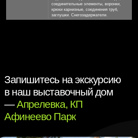
соединительные элементы, воронки,
крюки карнизные, соединения труб,
заглушки. Снегозадержатели.