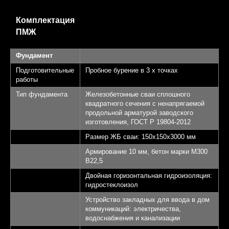
Комплектация
ПМЖ
Фундамент
Подготовительные
Пробное бурение в 3 х точках
работы
Тип фундамента
Железобетонные сваи сплошного
квадратного сечения с ненапрягаемой
продольной арматурой заводского
изготовления, ГОСТ Р 19804-2012
Размер ЖБ сваи: 150х150х3000 мм
Армирование 10 мм, бетон марки М300
B22,5
Двойная горизонтальная гидроизоляция:
гидростеклоизол
Устройство закладных для ввода в дом
коммуникаций: электричества,
водоснабжения и канализации