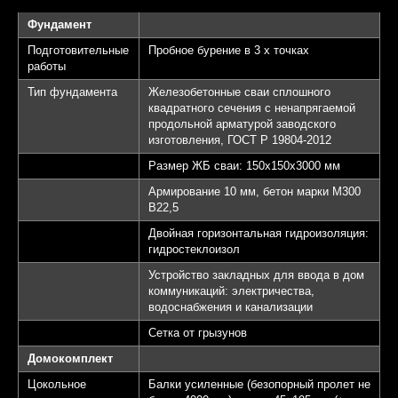
Фундамент
Подготовительные
Пробное бурение в 3 х точках
работы
Тип фундамента
Железобетонные сваи сплошного
квадратного сечения с ненапрягаемой
продольной арматурой заводского
изготовления, ГОСТ Р 19804-2012
Размер ЖБ сваи: 150х150х3000 мм
Армирование 10 мм, бетон марки М300
B22,5
Двойная горизонтальная гидроизоляция:
гидростеклоизол
Устройство закладных для ввода в дом
коммуникаций: электричества,
водоснабжения и канализации
Сетка от грызунов
Домокомплект
Цокольное
Балки усиленные (безопорный пролет не