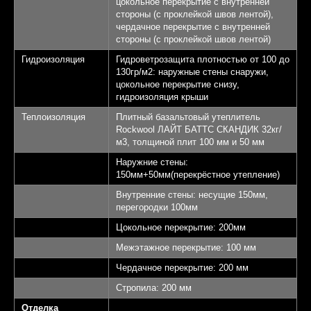
цокольное перекрытие с внутренней
стороны (с проклейкой швов лентой),
чердачное перекрытие с внутренней
стороны (с проклейкой швов лентой)
Гидроизоляция
Гидроветрозащита плотностью от 100 до
130гр/м2: наружные стены снаружи,
цокольное перекрытие снизу,
гидроизоляция крыши
Теплоизоляция
Плитный базальтовый утеплитель
Rockwool ЛАЙТ БАТТС СКАНДИК 32кг/
м3, толщиной плит 100 мм и 50 мм
Наружние стены:
Выставочный
150мм+50мм(перекрёстное утепление)
дом "Алмаз"
Внутренние стены: несущие 150мм,
перегородки 100мм
Площадь 145,32 кв.м.
1
Цокольное перекрытие: 200мм
Межэтажное перекрытие: 100 мм
Спален - 3
2
Чердачное перекрытие: 200 мм
Санузлов - 2
3
Стропила: 200 мм
Отделка