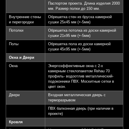
Паспортом проекта. Длина изделия 2000
мм. Размер полки до 150 мм.
Внутренние стены
Обрешетка стен из бруска камерной
и перегородки
сушки 25х45 мм (+-5мм)
Потолки
Обрешетка потолка из доски камерной
сушки 21х95 мм (+-5мм)
Полы
Обрешетка пола из доски камерной
сушки 45х95 мм (+-5мм)
Окна и Двери
Окна
Энергоэффективные окна с 2-х
камерным стеклопакетом Rehau 70
профиль- водоотлив металлический-
подоконники ПВХ. Москитные сетки в
цвет окон.
Двери
Входная металлическая дверь с
терморазрывом
ПВХ балконная дверь (при наличии в
проекте)
Кровля