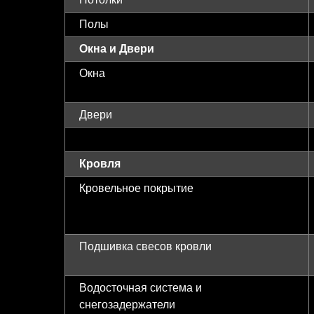
Полы
Окна и Двери
Окна
Двери
Кровля
Кровельное покрытие
Подшивка свесов кровли
Водосточная система и
снегозадержатели