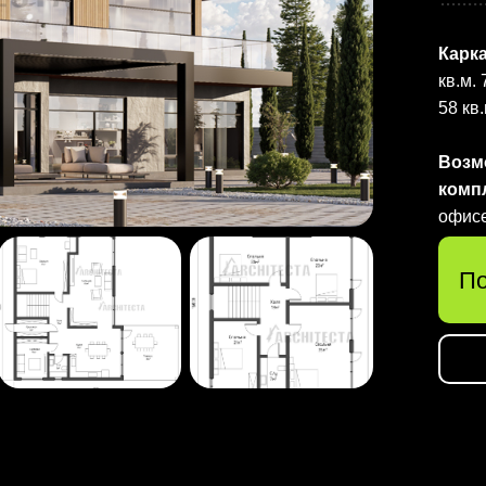
Карк
кв.м.
58 кв.
Возм
комп
офис
По