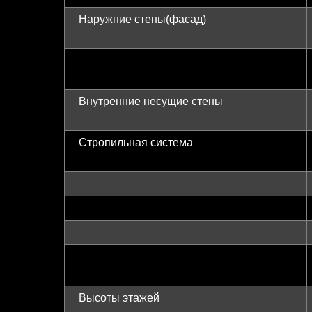
Наружние стены(фасад)
Внутренние несущие стены
Стропильная система
Высоты этажей