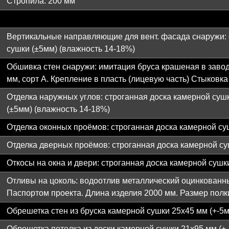
Стропила: 200 мм
Вертикальные направляющие для вент. фасада снаружи: 
сушки (±5мм) (влажность 14-18%)
Обшивка стен снаружи: имитация бруса крашеная в заводс
мм, сорт А. Крепление в пласть (лицевую часть) Стыковк
Отделка наружных углов: строганная доска камерной суш
(±5мм) (влажность 14-18%)
Отделка оконных проёмов: строганная доска камерной су
Отделка дверных проёмов: строганная доска камерной су
Откосы на окна и двери: строганная доска камерной сушк
Отливы на цоколь: водоотлив металлический оцинкованны
Паспортом проекта. Длина изделия 2000 мм. Размер полк
Обрешетка стен из бруска камерной сушки 25х45 мм (+-5
Обрешетка потолка из доски камерной сушки 21х95 мм (+