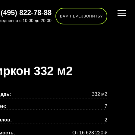
 (495) 822-78-88
ВАМ ПЕРЕЗВОНИТЬ?
жедневно с 10:00 до 20:00
ркон 332 м2
адь:
332 м2
ен:
7
злов:
2
мость:
От 16 628 220 ₽