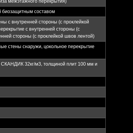
низа межэтажного перекрытия)
й биозащитным составом
ены с внутренней стороны (с проклейкой
 перекрытие с внутренней стороны (с
енней стороны (с проклейкой швов лентой)
ные стены снаружи, цокольное перекрытие
СКАНДИК 32кг/м3, толщиной плит 100 мм и