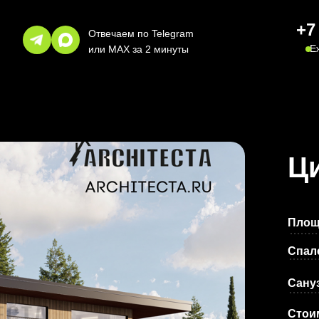
+7
Отвечаем по Telegram
Е
или MAX за 2 минуты
Ци
Площ
Спал
Сану
Стои