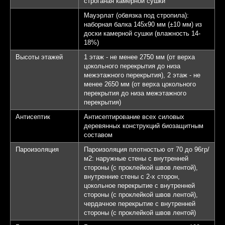
строганая камерной сушки
Мауэрлат (обвязка под стропила):
наборная балка 145х90 мм (±10 мм) из
доски камерной сушки (влажность 14-
18%)
Высоты этажей
1 этаж - не менее 2750 мм (от верха
цокольного перекрытия до низа
межэтажного перекрытия), 2 этаж - не
менее 2650 мм (от верха цокольного
перекрытия до низа межэтажного
перекрытия)
Антисептик
Антисептирование всех силовых
деревянных конструкций биозащитным
составом
Пароизоляция
Пароизоляция плотностью от 70 до 96гр/
м2: наружные стены с внутренней
стороны (с проклейкой швов лентой),
внутренние стены с 2-х сторон,
цокольное перекрытие с внутренней
стороны (с проклейкой швов лентой),
чердачное перекрытие с внутренней
стороны (с проклейкой швов лентой)