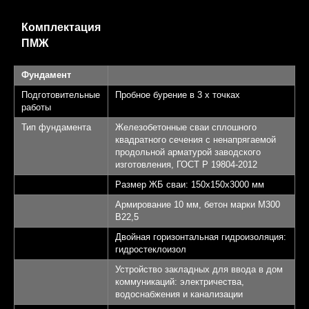
Комплектация
ПМЖ
Фундамент
Подготовительные
Пробное бурение в 3 х точках
работы
Тип фундамента
Железобетонные сваи сплошного
квадратного сечения с ненапрягаемой
продольной арматурой заводского
изготовления, ГОСТ Р 19804-2012
Размер ЖБ сваи: 150х150х3000 мм
Армирование 10 мм, бетон марки М300
B22,5
Двойная горизонтальная гидроизоляция:
гидростеклоизол
Устройство закладных для ввода в дом
коммуникаций: электричества,
водоснабжения и канализации