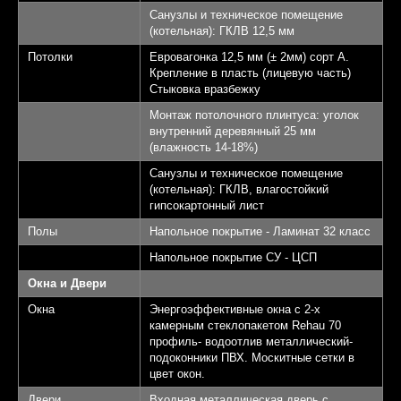
Санузлы и техническое помещение
(котельная): ГКЛВ 12,5 мм
Потолки
Евровагонка 12,5 мм (± 2мм) сорт А.
Крепление в пласть (лицевую часть)
Стыковка вразбежку
Монтаж потолочного плинтуса: уголок
внутренний деревянный 25 мм
(влажность 14-18%)
Санузлы и техническое помещение
(котельная): ГКЛВ, влагостойкий
гипсокартонный лист
Полы
Напольное покрытие - Ламинат 32 класс
Напольное покрытие СУ - ЦСП
Окна и Двери
Окна
Энергоэффективные окна с 2-х
камерным стеклопакетом Rehau 70
профиль- водоотлив металлический-
подоконники ПВХ. Москитные сетки в
цвет окон.
Двери
Входная металлическая дверь с