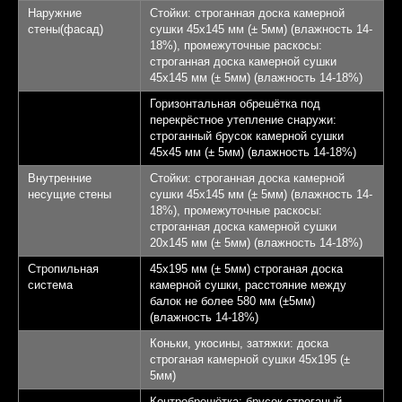
Наружние
Стойки: строганная доска камерной
стены(фасад)
сушки 45х145 мм (± 5мм) (влажность 14-
18%), промежуточные раскосы:
строганная доска камерной сушки
45х145 мм (± 5мм) (влажность 14-18%)
Горизонтальная обрешётка под
перекрёстное утепление снаружи:
строганный брусок камерной сушки
45х45 мм (± 5мм) (влажность 14-18%)
Внутренние
Стойки: строганная доска камерной
несущие стены
сушки 45х145 мм (± 5мм) (влажность 14-
18%), промежуточные раскосы:
строганная доска камерной сушки
20х145 мм (± 5мм) (влажность 14-18%)
Стропильная
45х195 мм (± 5мм) строганая доска
система
камерной сушки, расстояние между
балок не более 580 мм (±5мм)
(влажность 14-18%)
Коньки, укосины, затяжки: доска
строганая камерной сушки 45х195 (±
5мм)
Контробрешётка: брусок строганый