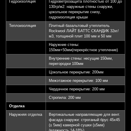
Гидроизоляция
Гидроветрозащита плотностью от 100 до
130гр/м2: наружные стены снаружи,
цокольное перекрытие снизу,
гидроизоляция крыши
Теплоизоляция
Плитный базальтовый утеплитель
Rockwool ЛАЙТ БАТТС СКАНДИК 32кг/
м3, толщиной плит 100 мм и 50 мм
Наружние стены:
150мм+50мм(перекрёстное утепление)
Внутренние стены: несущие 150мм,
перегородки 100мм
Цокольное перекрытие: 200мм
Межэтажное перекрытие: 100 мм
Чердачное перекрытие: 200 мм
Стропила: 200 мм
Отделка
Наружняя отделка
Вертикальные направляющие для вент.
фасада снаружи: строганый брус 45х45
(± 5мм) камерной сушки (±5мм)
(влажность 14-18%)