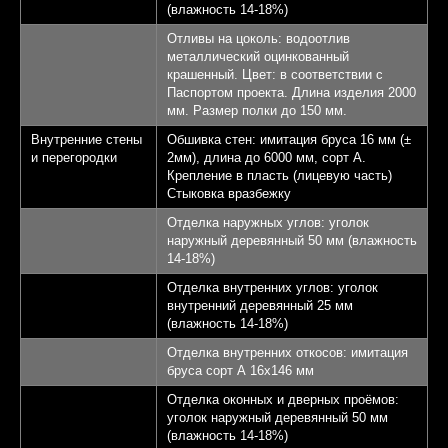
(влажность 14-18%)
Отливы на цоколь: водоотлив
металлический оцинкованный
крашенный. Цвет: в соответствии с
Паспортом проекта. Длина изделия 2000
мм. Размер полки до 150 мм.
Внутренние стены
Обшивка стен: имитация бруса 16 мм (±
и перегородки
2мм), длина до 6000 мм, сорт А.
Крепление в пласть (лицевую часть)
Стыковка вразбежку
Отделка наружных углов: уголок
наружный деревянный 50 мм (влажность
14-18%)
Отделка внутренних углов: уголок
внутренний деревянный 25 мм
(влажность 14-18%)
Отделка внутренних откосов: имитация
бруса сорт А 16х146 мм
Отделка оконных и дверных проёмов:
уголок наружный деревянный 50 мм
(влажность 14-18%)