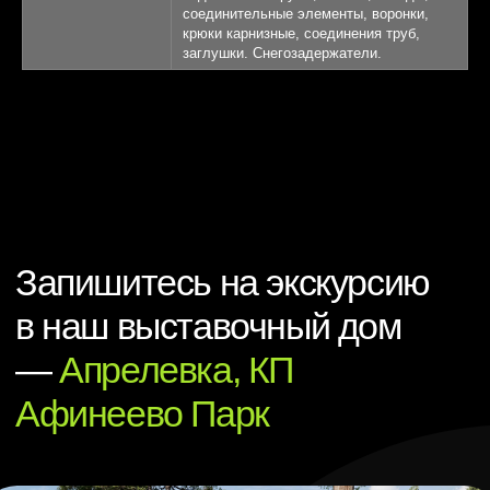
соединительные элементы, воронки,
крюки карнизные, соединения труб,
заглушки. Снегозадержатели.