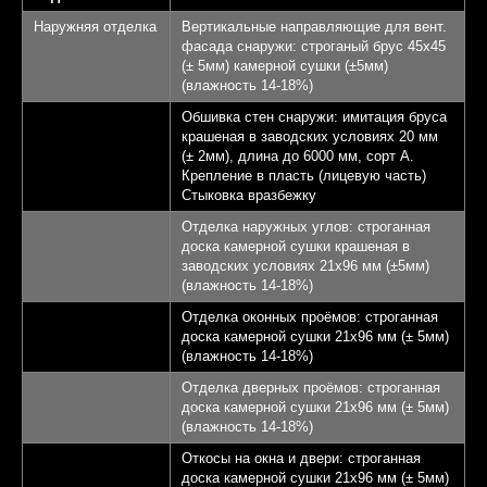
Терраса - 22,28 кв.м.
4
Наружняя отделка
Вертикальные направляющие для вент.
фасада снаружи: строганый брус 45х45
КП Афинеево Парк
5
(± 5мм) камерной сушки (±5мм)
(влажность 14-18%)
Апрелевка 20 км от
6
Обшивка стен снаружи: имитация бруса
МКАД
крашеная в заводских условиях 20 мм
(± 2мм), длина до 6000 мм, сорт А.
Крепление в пласть (лицевую часть)
Записаться на экскурсию
Стыковка вразбежку
Отделка наружных углов: строганная
доска камерной сушки крашеная в
заводских условиях 21х96 мм (±5мм)
(влажность 14-18%)
Отделка оконных проёмов: строганная
доска камерной сушки 21х96 мм (± 5мм)
(влажность 14-18%)
Отделка дверных проёмов: строганная
доска камерной сушки 21х96 мм (± 5мм)
(влажность 14-18%)
Откосы на окна и двери: строганная
доска камерной сушки 21х96 мм (± 5мм)