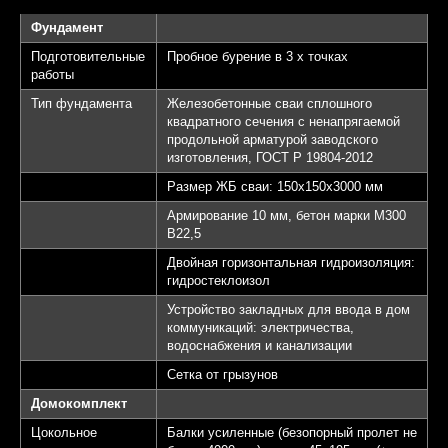
Фундамент
Подготовительные
Пробное бурение в 3 х точках
работы
Тип фундамента
Железобетонные сваи сплошного
квадратного сечения с ненапрягаемой
продольной арматурой заводского
изготовления, ГОСТ Р 19804-2012
Размер ЖБ сваи: 150х150х3000 мм
Армирование 10 мм, бетон марки М300
B22,5
Двойная горизонтальная гидроизоляция:
гидростеклоизол
Устройство закладных для ввода в дом
коммуникаций: электричества,
водоснабжения и канализации
Сетка от грызунов
Домокомплект
Цокольное
Балки усиленные (безопорный пролет не