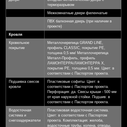
терморазрывом
Межкомнатные двери филенчатые
ПВХ балконная дверь (при наличии в
проекте)
Кровля
Кровельное
Металлочерепица GRAND LINE,
покрытие
профиль CLASSIC, покрытие PE,
толщина 0,5 мм/ Металлочерепица
Металл-Профиль, профиль
ЛАМОНТЕРРА/ЛАМОНТЕРРА Х,
покрытие PE, толщина 0,5 мм. Цвет: в
соответствии с Паспортом проекта.
Подшивка свесов
Пластиковые софиты. Цвет: в
кровли
соответствии с Паспортом проекта.
Перфорация: да. Свесы крыши - 500 мм
от края наружной стойки. Подшив: в
соответствии с Паспортом проекта.
Водосточная
Пластиковая водосточная система.
система и
Цвет: в соответствии с Паспортом
снегозадержатели
проекта. Комплектация: желоба,
водосточные трубы, колена, отводы,