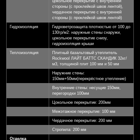
цокольное перекрытие с внутренней
стороны (с проклейкой швов лентой),
чердачное перекрытие с внутренней
стороны (с проклейкой швов лентой)
Гидроизоляция
Гидроветрозащита плотностью от 100 до
130гр/м2: наружные стены снаружи,
цокольное перекрытие снизу,
гидроизоляция крыши
Теплоизоляция
Плитный базальтовый утеплитель
Rockwool ЛАЙТ БАТТС СКАНДИК 32кг/
м3, толщиной плит 100 мм и 50 мм
Наружние стены:
Выставочный
150мм+50мм(перекрёстное утепление)
дом "Алмаз"
Внутренние стены: несущие 150мм,
перегородки 100мм
Площадь 145,32 кв.м.
1
Цокольное перекрытие: 200мм
Межэтажное перекрытие: 100 мм
Спален - 3
2
Чердачное перекрытие: 200 мм
Санузлов - 2
3
Стропила: 200 мм
Отделка