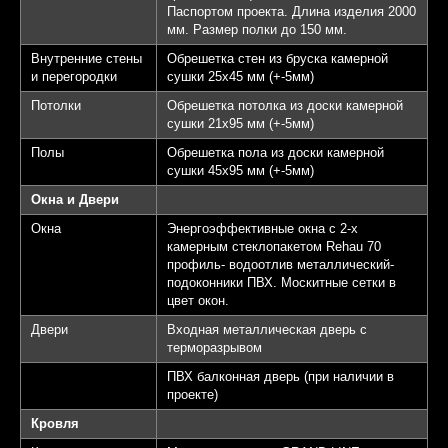
Паспортом проекта. Длина изделия 2000
мм. Размер полки до 150 мм.
Внутренние стены
Обрешетка стен из бруска камерной
и перегородки
сушки 25х45 мм (+-5мм)
Потолки
Обрешетка потолка из доски камерной
сушки 21х95 мм (+-5мм)
Полы
Обрешетка пола из доски камерной
сушки 45х95 мм (+-5мм)
Окна и Двери
Окна
Энергоэффективные окна с 2-х
камерным стеклопакетом Rehau 70
профиль- водоотлив металлический-
подоконники ПВХ. Москитные сетки в
цвет окон.
Двери
Входная металлическая дверь с
терморазрывом
ПВХ балконная дверь (при наличии в
проекте)
Кровля