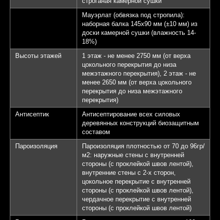
строганая камерной сушки
Мауэрлат (обвязка под стропила):
наборная балка 145х90 мм (±10 мм) из
доски камерной сушки (влажность 14-
18%)
Высоты этажей
1 этаж - не менее 2750 мм (от верха
цокольного перекрытия до низа
межэтажного перекрытия), 2 этаж - не
менее 2650 мм (от верха цокольного
перекрытия до низа межэтажного
перекрытия)
Антисептик
Антисептирование всех силовых
деревянных конструкций биозащитным
составом
Пароизоляция
Пароизоляция плотностью от 70 до 96гр/
м2: наружные стены с внутренней
стороны (с проклейкой швов лентой),
внутренние стены с 2-х сторон,
цокольное перекрытие с внутренней
стороны (с проклейкой швов лентой),
чердачное перекрытие с внутренней
стороны (с проклейкой швов лентой)