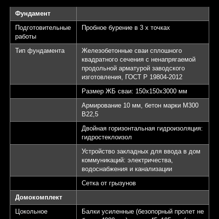
Фундамент
Подготовительные
Пробное бурение в 3 х точках
работы
Тип фундамента
Железобетонные сваи сплошного
квадратного сечения с ненапрягаемой
продольной арматурой заводского
изготовления, ГОСТ Р 19804-2012
Размер ЖБ сваи: 150х150х3000 мм
Армирование 10 мм, бетон марки М300
B22,5
Двойная горизонтальная гидроизоляция:
гидростеклоизол
Устройство закладных для ввода в дом
коммуникаций: электричества,
водоснабжения и канализации
Сетка от грызунов
Домокомплект
Цокольное
Балки усиленные (безопорный пролет не