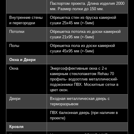
Паспортом проекта. Длина изделия 2000
мм. Размер полки до 150 мм.
Внутренние стены
Обрешетка стен из бруска камерной
и перегородки
сушки 25х45 мм (+-5мм)
Потолки
Обрешетка потолка из доски камерной
сушки 21х95 мм (+-5мм)
Полы
Обрешетка пола из доски камерной
сушки 45х95 мм (+-5мм)
Окна и Двери
Окна
Энергоэффективные окна с 2-х
камерным стеклопакетом Rehau 70
профиль- водоотлив металлический-
подоконники ПВХ. Москитные сетки в
цвет окон.
Двери
Входная металлическая дверь с
терморазрывом
ПВХ балконная дверь (при наличии в
проекте)
Кровля