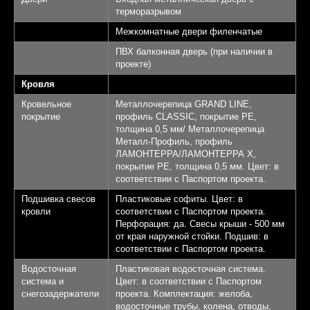
терморазрывом
Межкомнатные двери филенчатые
ПВХ балконная дверь (при наличии в
проекте)
Кровля
Кровельное
Металлочерепица GRAND LINE,
покрытие
профиль CLASSIC, покрытие PE,
толщина 0,5 мм/ Металлочерепица
Металл-Профиль, профиль
ЛАМОНТЕРРА/ЛАМОНТЕРРА Х,
покрытие PE, толщина 0,5 мм. Цвет: в
соответствии с Паспортом проекта.
Подшивка свесов
Пластиковые софиты. Цвет: в
кровли
соответствии с Паспортом проекта.
Перфорация: да. Свесы крыши - 500 мм
от края наружной стойки. Подшив: в
соответствии с Паспортом проекта.
Водосточная
Пластиковая водосточная система.
система и
Цвет: в соответствии с Паспортом
снегозадержатели
проекта. Комплектация: желоба,
водосточные трубы, колена, отводы,