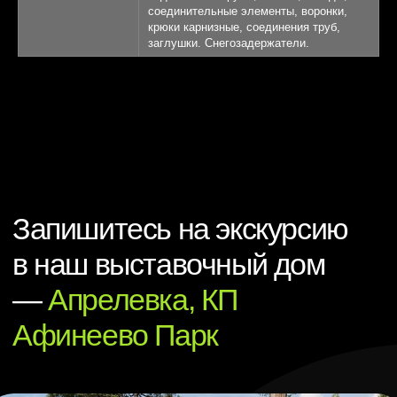
соединительные элементы, воронки,
крюки карнизные, соединения труб,
заглушки. Снегозадержатели.