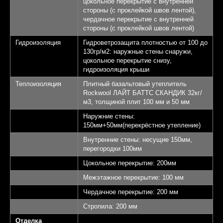
цокольное перекрытие с внутренней
стороны (с проклейкой швов лентой),
чердачное перекрытие с внутренней
стороны (с проклейкой швов лентой)
Гидроизоляция
Гидроветрозащита плотностью от 100 до
130гр/м2: наружные стены снаружи,
цокольное перекрытие снизу,
гидроизоляция крыши
Теплоизоляция
Плитный базальтовый утеплитель
Rockwool ЛАЙТ БАТТС СКАНДИК 32кг/
м3, толщиной плит 100 мм и 50 мм
Наружние стены:
Выставочный
150мм+50мм(перекрёстное утепление)
дом "Алмаз"
Внутренние стены: несущие 150мм,
перегородки 100мм
Площадь 145,32 кв.м.
1
Цокольное перекрытие: 200мм
Межэтажное перекрытие: 100 мм
Спален - 3
2
Чердачное перекрытие: 200 мм
Санузлов - 2
3
Стропила: 200 мм
Отделка