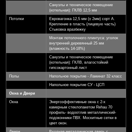
Санузлы и техническое помещение
(котельная): ГКЛВ 12,5 мм
Потолки
Евровагонка 12,5 мм (± 2мм) сорт А.
Крепление в пласть (лицевую часть)
Стыковка вразбежку
Монтаж потолочного плинтуса: уголок
внутренний деревянный 25 мм
(влажность 14-18%)
Санузлы и техническое помещение
(котельная): ГКЛВ, влагостойкий
гипсокартонный лист
Полы
Напольное покрытие - Ламинат 32 класс
Напольное покрытие СУ - ЦСП
Окна и Двери
Окна
Энергоэффективные окна с 2-х
камерным стеклопакетом Rehau 70
профиль- водоотлив металлический-
подоконники ПВХ. Москитные сетки в
цвет окон.
Двери
Входная металлическая дверь с