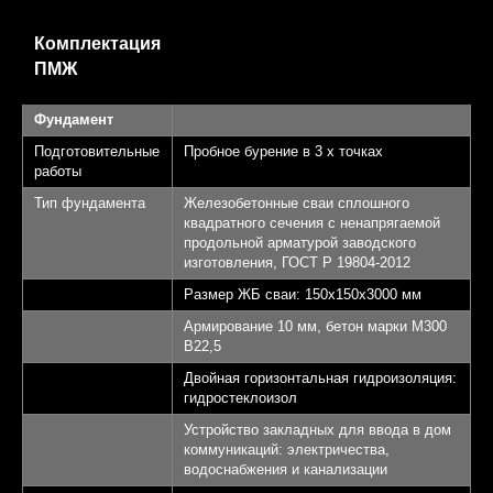
Комплектация
ПМЖ
Фундамент
Подготовительные
Пробное бурение в 3 х точках
работы
Тип фундамента
Железобетонные сваи сплошного
квадратного сечения с ненапрягаемой
продольной арматурой заводского
изготовления, ГОСТ Р 19804-2012
Размер ЖБ сваи: 150х150х3000 мм
Армирование 10 мм, бетон марки М300
B22,5
Двойная горизонтальная гидроизоляция:
гидростеклоизол
Устройство закладных для ввода в дом
коммуникаций: электричества,
водоснабжения и канализации