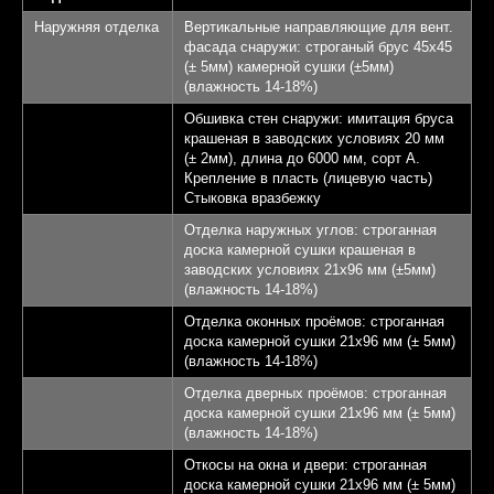
Терраса - 22,28 кв.м.
4
Наружняя отделка
Вертикальные направляющие для вент.
фасада снаружи: строганый брус 45х45
КП Афинеево Парк
5
(± 5мм) камерной сушки (±5мм)
(влажность 14-18%)
Апрелевка 20 км от
6
Обшивка стен снаружи: имитация бруса
МКАД
крашеная в заводских условиях 20 мм
(± 2мм), длина до 6000 мм, сорт А.
Крепление в пласть (лицевую часть)
Записаться на экскурсию
Стыковка вразбежку
Отделка наружных углов: строганная
доска камерной сушки крашеная в
заводских условиях 21х96 мм (±5мм)
(влажность 14-18%)
Отделка оконных проёмов: строганная
доска камерной сушки 21х96 мм (± 5мм)
(влажность 14-18%)
Отделка дверных проёмов: строганная
доска камерной сушки 21х96 мм (± 5мм)
(влажность 14-18%)
Откосы на окна и двери: строганная
доска камерной сушки 21х96 мм (± 5мм)