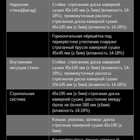
Наружние
Стойки: строганная доска камерной
стены(фасад)
сушки 45х145 мм (± 5мм) (влажность 14-
18%), промежуточные раскосы:
строганная доска камерной сушки
45х145 мм (± 5мм) (влажность 14-18%)
Горизонтальная обрешётка под
перекрёстное утепление снаружи:
строганный брусок камерной сушки
45х45 мм (± 5мм) (влажность 14-18%)
Внутренние
Стойки: строганная доска камерной
несущие стены
сушки 45х145 мм (± 5мм) (влажность 14-
18%), промежуточные раскосы:
строганная доска камерной сушки
20х145 мм (± 5мм) (влажность 14-18%)
Стропильная
45х195 мм (± 5мм) строганая доска
система
камерной сушки, расстояние между
балок не более 580 мм (±5мм)
(влажность 14-18%)
Коньки, укосины, затяжки: доска
строганая камерной сушки 45х195 (±
5мм)
Контробрешётка: брусок строганый