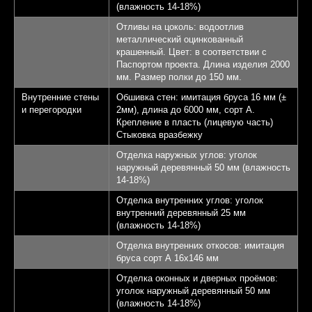
(влажность 14-18%)
Отливы на цоколь: водоотлив
металлический оцинкованный
крашенный. Цвет: в соответствии с
Паспортом проекта. Длина изделия 2000
мм. Размер полки до 150 мм.
Внутренние стены
Обшивка стен: имитация бруса 16 мм (±
и перегородки
2мм), длина до 6000 мм, сорт А.
Крепление в пласть (лицевую часть)
Стыковка вразбежку
Отделка наружных углов: уголок
наружный деревянный 50 мм (влажность
14-18%)
Отделка внутренних углов: уголок
внутренний деревянный 25 мм
(влажность 14-18%)
Отделка внутренних откосов: имитация
бруса сорт А 16х146 мм
Отделка оконных и дверных проёмов:
уголок наружный деревянный 50 мм
(влажность 14-18%)