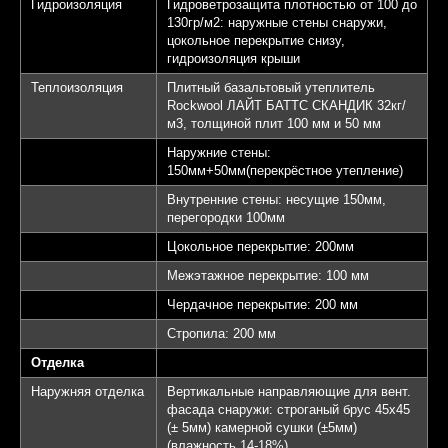
Гидроизоляция
Гидроветрозащита плотностью от 100 до
130гр/м2: наружные стены снаружи,
цокольное перекрытие снизу,
гидроизоляция крыши
Теплоизоляция
Плитный базальтовый утеплитель
Rockwool ЛАЙТ БАТТС СКАНДИК 32кг/
м3, толщиной плит 100 мм и 50 мм
Наружние стены:
150мм+50мм(перекрёстное утепление)
Внутренние стены: несущие 150мм,
перегородки 100мм
Цокольное перекрытие: 200мм
Межэтажное перекрытие: 100 мм
Чердачное перекрытие: 200 мм
Стропила: 200 мм
Отделка
Наружняя отделка
Вертикальные направляющие для вент.
фасада снаружи: строганый брус 45х45
(± 5мм) камерной сушки (±5мм)
(влажность 14-18%)