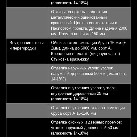
(влажность 14-18%)
Отливы на цоколь: водоотлив
металлический оцинкованный
крашенный. Цвет: в соответствии с
Паспортом проекта. Длина изделия 2000
мм. Размер полки до 150 мм.
Внутренние стены
Обшивка стен: имитация бруса 16 мм (±
и перегородки
2мм), длина до 6000 мм, сорт А.
Крепление в пласть (лицевую часть)
Стыковка вразбежку
Отделка наружных углов: уголок
наружный деревянный 50 мм (влажность
14-18%)
Отделка внутренних углов: уголок
внутренний деревянный 25 мм
(влажность 14-18%)
Отделка внутренних откосов: имитация
бруса сорт А 16х146 мм
Отделка оконных и дверных проёмов:
уголок наружный деревянный 50 мм
(влажность 14-18%)