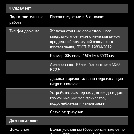
Фундамент
Подготовительные
Пробное бурение в 3 х точках
работы
Тип фундамента
Железобетонные сваи сплошного
квадратного сечения с ненапрягаемой
продольной арматурой заводского
изготовления, ГОСТ Р 19804-2012
Размер ЖБ сваи: 150х150х3000 мм
Армирование 10 мм, бетон марки М300
B22,5
Двойная горизонтальная гидроизоляция:
гидростеклоизол
Устройство закладных для ввода в дом
коммуникаций: электричества,
водоснабжения и канализации
Сетка от грызунов
Домокомплект
Цокольное
Балки усиленные (безопорный пролет не