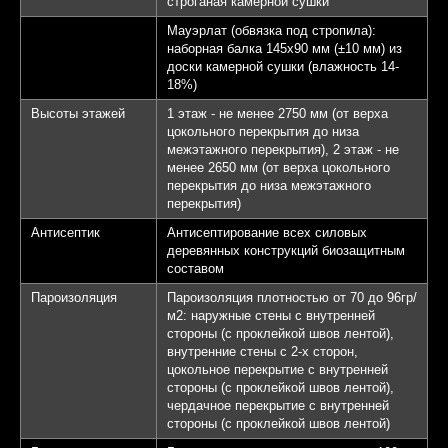
строганая камерной сушки
Мауэрлат (обвязка под стропила):
наборная балка 145х90 мм (±10 мм) из
доски камерной сушки (влажность 14-
18%)
Высоты этажей
1 этаж - не менее 2750 мм (от верха
цокольного перекрытия до низа
межэтажного перекрытия), 2 этаж - не
менее 2650 мм (от верха цокольного
перекрытия до низа межэтажного
перекрытия)
Антисептик
Антисептирование всех силовых
деревянных конструкций биозащитным
составом
Пароизоляция
Пароизоляция плотностью от 70 до 96гр/
м2: наружные стены с внутренней
стороны (с проклейкой швов лентой),
внутренние стены с 2-х сторон,
цокольное перекрытие с внутренней
стороны (с проклейкой швов лентой),
чердачное перекрытие с внутренней
стороны (с проклейкой швов лентой)