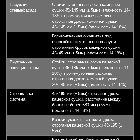
Наружние
Стойки: строганная доска камерной
стены(фасад)
сушки 45х145 мм (± 5мм) (влажность 14-
18%), промежуточные раскосы:
строганная доска камерной сушки
45х145 мм (± 5мм) (влажность 14-18%)
Горизонтальная обрешётка под
перекрёстное утепление снаружи:
строганный брусок камерной сушки
45х45 мм (± 5мм) (влажность 14-18%)
Внутренние
Стойки: строганная доска камерной
несущие стены
сушки 45х145 мм (± 5мм) (влажность 14-
18%), промежуточные раскосы:
строганная доска камерной сушки
20х145 мм (± 5мм) (влажность 14-18%)
Стропильная
45х195 мм (± 5мм) строганая доска
система
камерной сушки, расстояние между
балок не более 580 мм (±5мм)
(влажность 14-18%)
Коньки, укосины, затяжки: доска
строганая камерной сушки 45х195 (±
5мм)
Контробрешётка: брусок строганый