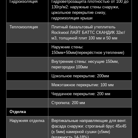
Гидроизоляция
Гидроветрозащита плотностью от 100 до
130гр/м2: наружные стены снаружи,
цокольное перекрытие снизу,
гидроизоляция крыши
Теплоизоляция
Плитный базальтовый утеплитель
Rockwool ЛАЙТ БАТТС СКАНДИК 32кг/
м3, толщиной плит 100 мм и 50 мм
Наружние стены:
150мм+50мм(перекрёстное утепление)
Внутренние стены: несущие 150мм,
перегородки 100мм
Цокольное перекрытие: 200мм
Межэтажное перекрытие: 100 мм
Чердачное перекрытие: 200 мм
Стропила: 200 мм
Отделка
Наружняя отделка
Вертикальные направляющие для вент.
фасада снаружи: строганый брус 45х45
(± 5мм) камерной сушки (±5мм)
(влажность 14-18%)