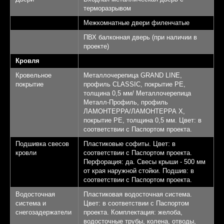
терморазрывом
Межкомнатные двери филенчатые
ПВХ балконная дверь (при наличии в
проекте)
Кровля
Кровельное
Металлочерепица GRAND LINE,
покрытие
профиль CLASSIC, покрытие PE,
толщина 0,5 мм/ Металлочерепица
Металл-Профиль, профиль
ЛАМОНТЕРРА/ЛАМОНТЕРРА Х,
покрытие PE, толщина 0,5 мм. Цвет: в
соответствии с Паспортом проекта.
Подшивка свесов
Пластиковые софиты. Цвет: в
кровли
соответствии с Паспортом проекта.
Перфорация: да. Свесы крыши - 500 мм
от края наружной стойки. Подшив: в
соответствии с Паспортом проекта.
Водосточная
Пластиковая водосточная система.
система и
Цвет: в соответствии с Паспортом
снегозадержатели
проекта. Комплектация: желоба,
водосточные трубы, колена, отводы,