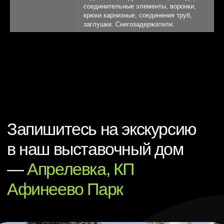
соединительные элементы, воронки,
крюки карнизные, соединения труб,
заглушки. Снегозадержатели.