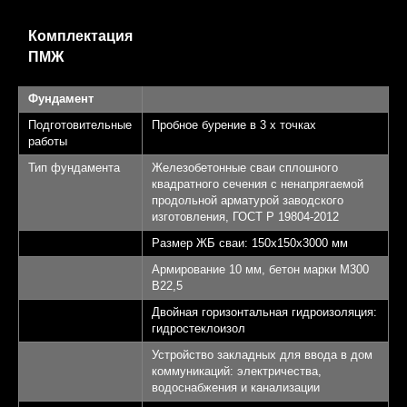
Комплектация
ПМЖ
Фундамент
Подготовительные
Пробное бурение в 3 х точках
работы
Тип фундамента
Железобетонные сваи сплошного
квадратного сечения с ненапрягаемой
продольной арматурой заводского
изготовления, ГОСТ Р 19804-2012
Размер ЖБ сваи: 150х150х3000 мм
Армирование 10 мм, бетон марки М300
B22,5
Двойная горизонтальная гидроизоляция:
гидростеклоизол
Устройство закладных для ввода в дом
коммуникаций: электричества,
водоснабжения и канализации