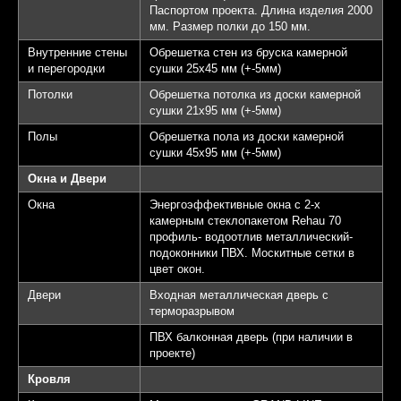
Паспортом проекта. Длина изделия 2000
мм. Размер полки до 150 мм.
Внутренние стены
Обрешетка стен из бруска камерной
и перегородки
сушки 25х45 мм (+-5мм)
Потолки
Обрешетка потолка из доски камерной
сушки 21х95 мм (+-5мм)
Полы
Обрешетка пола из доски камерной
сушки 45х95 мм (+-5мм)
Окна и Двери
Окна
Энергоэффективные окна с 2-х
камерным стеклопакетом Rehau 70
профиль- водоотлив металлический-
подоконники ПВХ. Москитные сетки в
цвет окон.
Двери
Входная металлическая дверь с
терморазрывом
ПВХ балконная дверь (при наличии в
проекте)
Кровля