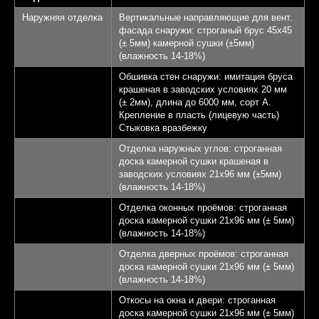
Терраса - 22,28 кв.м.
4
Наружняя отделка
Вертикальные направляющие для вент.
фасада снаружи: строганый брус 45х45
КП Афинеево Парк
5
(± 5мм) камерной сушки (±5мм)
(влажность 14-18%)
Апрелевка 20 км от
6
Обшивка стен снаружи: имитация бруса
МКАД
крашеная в заводских условиях 20 мм
(± 2мм), длина до 6000 мм, сорт А.
Крепление в пласть (лицевую часть)
Записаться на экскурсию
Стыковка вразбежку
Отделка наружных углов: строганная
доска камерной сушки крашеная в
заводских условиях 21х96 мм (±5мм)
(влажность 14-18%)
Отделка оконных проёмов: строганная
доска камерной сушки 21х96 мм (± 5мм)
(влажность 14-18%)
Отделка дверных проёмов: строганная
доска камерной сушки 21х96 мм (± 5мм)
(влажность 14-18%)
Откосы на окна и двери: строганная
доска камерной сушки 21х96 мм (± 5мм)