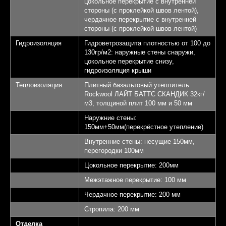
цокольное перекрытие с внутренней
стороны (с проклейкой швов лентой),
чердачное перекрытие с внутренней
стороны (с проклейкой швов лентой)
Гидроизоляция
Гидроветрозащита плотностью от 100 до
130гр/м2: наружные стены снаружи,
цокольное перекрытие снизу,
гидроизоляция крыши
Теплоизоляция
Плитный базальтовый утеплитель
Rockwool ЛАЙТ БАТТС СКАНДИК 32кг/
м3, толщиной плит 100 мм и 50 мм
Наружние стены:
Выставочный
150мм+50мм(перекрёстное утепление)
дом "Алмаз"
Внутренние стены: несущие 150мм,
перегородки 100мм
Площадь 145,32 кв.м.
1
Цокольное перекрытие: 200мм
Межэтажное перекрытие: 100 мм
Спален - 3
2
Чердачное перекрытие: 200 мм
Санузлов - 2
3
Стропила: 200 мм
Отделка