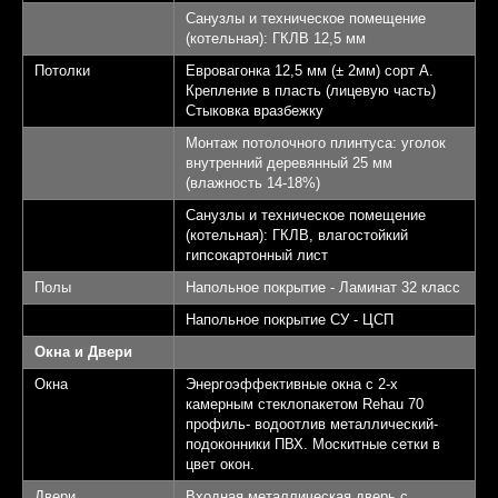
Санузлы и техническое помещение
(котельная): ГКЛВ 12,5 мм
Потолки
Евровагонка 12,5 мм (± 2мм) сорт А.
Крепление в пласть (лицевую часть)
Стыковка вразбежку
Монтаж потолочного плинтуса: уголок
внутренний деревянный 25 мм
(влажность 14-18%)
Санузлы и техническое помещение
(котельная): ГКЛВ, влагостойкий
гипсокартонный лист
Полы
Напольное покрытие - Ламинат 32 класс
Напольное покрытие СУ - ЦСП
Окна и Двери
Окна
Энергоэффективные окна с 2-х
камерным стеклопакетом Rehau 70
профиль- водоотлив металлический-
подоконники ПВХ. Москитные сетки в
цвет окон.
Двери
Входная металлическая дверь с