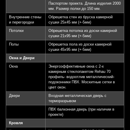
Паспортом проекта. Длина изделия 2000
мм. Размер полки до 150 мм.
Внутренние стены
Обрешетка стен из бруска камерной
и перегородки
сушки 25х45 мм (+-5мм)
Потолки
Обрешетка потолка из доски камерной
сушки 21х95 мм (+-5мм)
Полы
Обрешетка пола из доски камерной
сушки 45х95 мм (+-5мм)
Окна и Двери
Окна
Энергоэффективные окна с 2-х
камерным стеклопакетом Rehau 70
профиль- водоотлив металлический-
подоконники ПВХ. Москитные сетки в
цвет окон.
Двери
Входная металлическая дверь с
терморазрывом
ПВХ балконная дверь (при наличии в
проекте)
Кровля