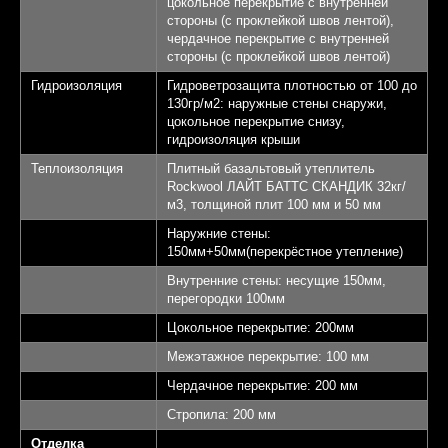
цокольное перекрытие с внутренней
стороны (с проклейкой швов лентой),
чердачное перекрытие с внутренней
стороны (с проклейкой швов лентой)
Гидроизоляция
Гидроветрозащита плотностью от 100 до
130гр/м2: наружные стены снаружи,
цокольное перекрытие снизу,
гидроизоляция крыши
Теплоизоляция
Плитный базальтовый утеплитель
Rockwool ЛАЙТ БАТТС СКАНДИК 32кг/
м3, толщиной плит 100 мм и 50 мм
Наружние стены:
Выставочный
150мм+50мм(перекрёстное утепление)
дом "Алмаз"
Внутренние стены: несущие 150мм,
перегородки 100мм
Площадь 145,32 кв.м.
1
Цокольное перекрытие: 200мм
Межэтажное перекрытие: 100 мм
Спален - 3
2
Чердачное перекрытие: 200 мм
Санузлов - 2
3
Стропила: 200 мм
Отделка