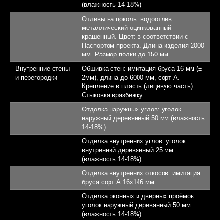
(влажность 14-18%)
Отливы на цоколь: водоотлив
металлический оцинкованный
крашенный. Цвет: в соответствии с
Паспортом проекта. Длина изделия 2000
мм. Размер полки до 150 мм.
Внутренние стены
Обшивка стен: имитация бруса 16 мм (±
и перегородки
2мм), длина до 6000 мм, сорт А.
Крепление в пласть (лицевую часть)
Стыковка вразбежку
Отделка наружных углов: уголок
наружный деревянный 50 мм (влажность
14-18%)
Отделка внутренних углов: уголок
внутренний деревянный 25 мм
(влажность 14-18%)
Отделка внутренних откосов: имитация
бруса сорт А 16х146 мм
Отделка оконных и дверных проёмов:
уголок наружный деревянный 50 мм
(влажность 14-18%)