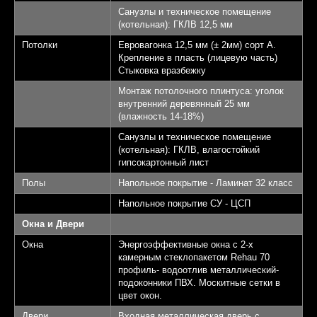
Санузлы и техническое помещение
(котельная): ГКЛВ 12,5 мм
Потолки
Евровагонка 12,5 мм (± 2мм) сорт А.
Крепление в пласть (лицевую часть)
Стыковка вразбежку
Монтаж потолочного плинтуса: уголок
внутренний деревянный 25 мм
(влажность 14-18%)
Санузлы и техническое помещение
(котельная): ГКЛВ, влагостойкий
гипсокартонный лист
Полы
Напольное покрытие - Ламинат 32 класс
Напольное покрытие СУ - ЦСП
Окна и Двери
Окна
Энергоэффективные окна с 2-х
камерным стеклопакетом Rehau 70
профиль- водоотлив металлический-
подоконники ПВХ. Москитные сетки в
цвет окон.
Двери
Входная металлическая дверь с