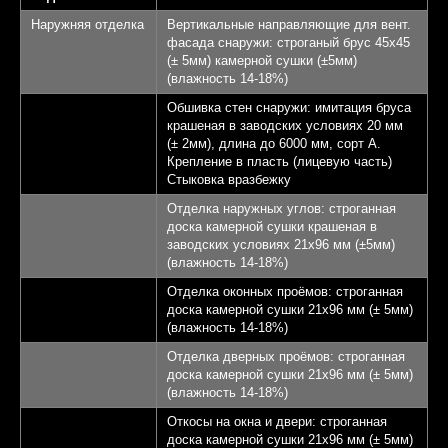
Терраса - 22,28 кв.м.
4
Наружняя отделка
Вертикальные направляющие для вент.
фасада снаружи: строганый брус 45х45
КП Афинеево Парк
5
(± 5мм) камерной сушки (±5мм)
(влажность 14-18%)
Апрелевка 20 км от
6
Обшивка стен снаружи: имитация бруса
МКАД
крашеная в заводских условиях 20 мм
(± 2мм), длина до 6000 мм, сорт А.
Крепление в пласть (лицевую часть)
Записаться на экскурсию
Стыковка вразбежку
Отделка наружных углов: строганная
доска камерной сушки крашеная в
заводских условиях 21х96 мм (±5мм)
(влажность 14-18%)
Отделка оконных проёмов: строганная
доска камерной сушки 21х96 мм (± 5мм)
(влажность 14-18%)
Отделка дверных проёмов: строганная
доска камерной сушки 21х96 мм (± 5мм)
(влажность 14-18%)
Откосы на окна и двери: строганная
доска камерной сушки 21х96 мм (± 5мм)