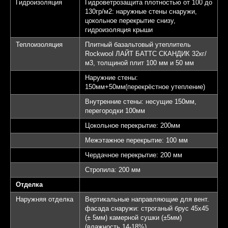
Гидроизоляция
Гидроветрозащита плотностью от 100 до
130гр/м2: наружные стены снаружи,
цокольное перекрытие снизу,
гидроизоляция крыши
Теплоизоляция
Плитный базальтовый утеплитель
Rockwool ЛАЙТ БАТТС СКАНДИК 32кг/
м3, толщиной плит 100 мм и 50 мм
Наружние стены:
150мм+50мм(перекрёстное утепление)
Внутренние стены: несущие 150мм,
перегородки 100мм
Цокольное перекрытие: 200мм
Межэтажное перекрытие: 100 мм
Чердачное перекрытие: 200 мм
Стропила: 200 мм
Отделка
Наружняя отделка
Вертикальные направляющие для вент.
фасада снаружи: строганый брус 45х45
(± 5мм) камерной сушки (±5мм)
(влажность 14-18%)