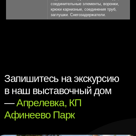
соединительные элементы, воронки,
крюки карнизные, соединения труб,
заглушки. Снегозадержатели.