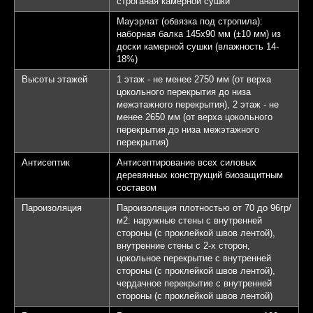
строганая камерной сушки
Мауэрлат (обвязка под стропила):
наборная балка 145х90 мм (±10 мм) из
доски камерной сушки (влажность 14-
18%)
Высоты этажей
1 этаж - не менее 2750 мм (от верха
цокольного перекрытия до низа
межэтажного перекрытия), 2 этаж - не
менее 2650 мм (от верха цокольного
перекрытия до низа межэтажного
перекрытия)
Антисептик
Антисептирование всех силовых
деревянных конструкций биозащитным
составом
Пароизоляция
Пароизоляция плотностью от 70 до 96гр/
м2: наружные стены с внутренней
стороны (с проклейкой швов лентой),
внутренние стены с 2-х сторон,
цокольное перекрытие с внутренней
стороны (с проклейкой швов лентой),
чердачное перекрытие с внутренней
стороны (с проклейкой швов лентой)