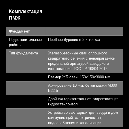
Комплектация
ПМЖ
Фундамент
Подготовительные
Пробное бурение в 3 х точках
работы
Тип фундамента
Железобетонные сваи сплошного
квадратного сечения с ненапрягаемой
продольной арматурой заводского
изготовления, ГОСТ Р 19804-2012
Размер ЖБ сваи: 150х150х3000 мм
Армирование 10 мм, бетон марки М300
B22,5
Двойная горизонтальная гидроизоляция:
гидростеклоизол
Устройство закладных для ввода в дом
коммуникаций: электричества,
водоснабжения и канализации