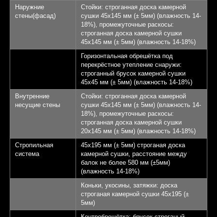
Наружние
Стойки: строганная доска камерной
стены(фасад)
сушки 45х145 мм (± 5мм) (влажность 14-
18%), промежуточные раскосы:
строганная доска камерной сушки
45х145 мм (± 5мм) (влажность 14-18%)
Горизонтальная обрешётка под
перекрёстное утепление снаружи:
строганный брусок камерной сушки
45х45 мм (± 5мм) (влажность 14-18%)
Внутренние
Стойки: строганная доска камерной
несущие стены
сушки 45х145 мм (± 5мм) (влажность 14-
18%), промежуточные раскосы:
строганная доска камерной сушки
20х145 мм (± 5мм) (влажность 14-18%)
Стропильная
45х195 мм (± 5мм) строганая доска
система
камерной сушки, расстояние между
балок не более 580 мм (±5мм)
(влажность 14-18%)
Коньки, укосины, затяжки: доска
строганая камерной сушки 45х195 (±
5мм)
Контробрешётка: брусок строганый