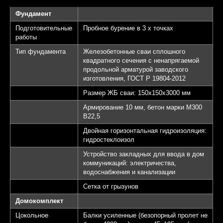
Фундамент
Подготовительные
Пробное бурение в 3 х точках
работы
Тип фундамента
Железобетонные сваи сплошного
квадратного сечения с ненапрягаемой
продольной арматурой заводского
изготовления, ГОСТ Р 19804-2012
Размер ЖБ сваи: 150х150х3000 мм
Армирование 10 мм, бетон марки М300
B22,5
Двойная горизонтальная гидроизоляция:
гидростеклоизол
Устройство закладных для ввода в дом
коммуникаций: электричества,
водоснабжения и канализации
Сетка от грызунов
Домокомплект
Цокольное
Балки усиленные (безопорный пролет не