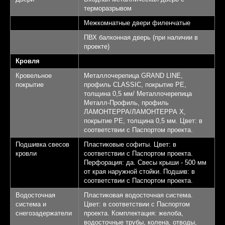
терморазрывом
Межкомнатные двери филенчатые
ПВХ балконная дверь (при наличии в
проекте)
Кровля
Кровельное
Металлочерепица GRAND LINE,
покрытие
профиль CLASSIC, покрытие PE,
толщина 0,5 мм/ Металлочерепица
Металл-Профиль, профиль
ЛАМОНТЕРРА/ЛАМОНТЕРРА Х,
покрытие PE, толщина 0,5 мм. Цвет: в
соответствии с Паспортом проекта.
Подшивка свесов
Пластиковые софиты. Цвет: в
кровли
соответствии с Паспортом проекта.
Перфорация: да. Свесы крыши - 500 мм
от края наружной стойки. Подшив: в
соответствии с Паспортом проекта.
Водосточная
Пластиковая водосточная система.
система и
Цвет: в соответствии с Паспортом
снегозадержатели
проекта. Комплектация: желоба,
водосточные трубы, колена, отводы,