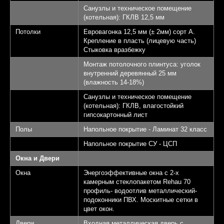
Санузлы и техническое помещение
(котельная): ГКЛВ 12,5 мм
Потолки
Евровагонка 12,5 мм (± 2мм) сорт А.
Крепление в пласть (лицевую часть)
Стыковка вразбежку
Монтаж потолочного плинтуса: уголок
внутренний деревянный 25 мм
(влажность 14-18%)
Санузлы и техническое помещение
(котельная): ГКЛВ, влагостойкий
гипсокартонный лист
Полы
Напольное покрытие - Ламинат 32 класс
Напольное покрытие СУ - ЦСП
Окна и Двери
Окна
Энергоэффективные окна с 2-х
камерным стеклопакетом Rehau 70
профиль- водоотлив металлический-
подоконники ПВХ. Москитные сетки в
цвет окон.
Двери
Входная металлическая дверь с