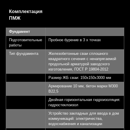
Комплектация
ПМЖ
Фундамент
Подготовительные
Пробное бурение в 3 х точках
работы
Тип фундамента
Железобетонные сваи сплошного
квадратного сечения с ненапрягаемой
продольной арматурой заводского
изготовления, ГОСТ Р 19804-2012
Размер ЖБ сваи: 150х150х3000 мм
Армирование 10 мм, бетон марки М300
B22,5
Двойная горизонтальная гидроизоляция:
гидростеклоизол
Устройство закладных для ввода в дом
коммуникаций: электричества,
водоснабжения и канализации