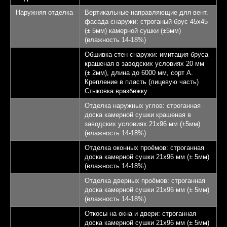
Терраса - 22,28 кв.м.
4
Наружняя отделка
Вертикальные направляющие для вент.
фасада снаружи: строганый брус 45х45
КП Афинеево Парк
5
(± 5мм) камерной сушки (±5мм)
(влажность 14-18%)
Апрелевка 20 км от
6
Обшивка стен снаружи: имитация бруса
МКАД
крашеная в заводских условиях 20 мм
(± 2мм), длина до 6000 мм, сорт А.
Крепление в пласть (лицевую часть)
Записаться на экскурсию
Стыковка вразбежку
Отделка наружных углов: строганная
доска камерной сушки крашеная в
заводских условиях 21х96 мм (±5мм)
(влажность 14-18%)
Отделка оконных проёмов: строганная
доска камерной сушки 21х96 мм (± 5мм)
(влажность 14-18%)
Отделка дверных проёмов: строганная
доска камерной сушки 21х96 мм (± 5мм)
(влажность 14-18%)
Откосы на окна и двери: строганная
доска камерной сушки 21х96 мм (± 5мм)