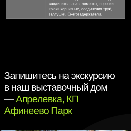
соединительные элементы, воронки,
крюки карнизные, соединения труб,
заглушки. Снегозадержатели.