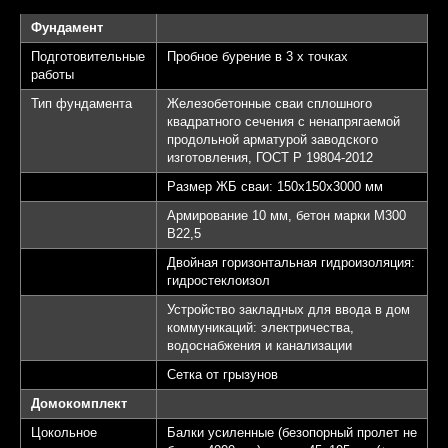
Фундамент
Подготовительные
Пробное бурение в 3 х точках
работы
Тип фундамента
Железобетонные сваи сплошного
квадратного сечения с ненапрягаемой
продольной арматурой заводского
изготовления, ГОСТ Р 19804-2012
Размер ЖБ сваи: 150х150х3000 мм
Армирование 10 мм, бетон марки М300
B22,5
Двойная горизонтальная гидроизоляция:
гидростеклоизол
Устройство закладных для ввода в дом
коммуникаций: электричества,
водоснабжения и канализации
Сетка от грызунов
Домокомплект
Цокольное
Балки усиленные (безопорный пролет не