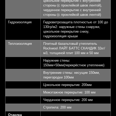
цокольное перекрытие с внутренней
стороны (с проклейкой швов лентой),
чердачное перекрытие с внутренней
стороны (с проклейкой швов лентой)
Гидроизоляция
Гидроветрозащита плотностью от 100 до
130гр/м2: наружные стены снаружи,
цокольное перекрытие снизу,
гидроизоляция крыши
Теплоизоляция
Плитный базальтовый утеплитель
Rockwool ЛАЙТ БАТТС СКАНДИК 32кг/
м3, толщиной плит 100 мм и 50 мм
Наружние стены:
Выставочный
150мм+50мм(перекрёстное утепление)
дом "Алмаз"
Внутренние стены: несущие 150мм,
перегородки 100мм
Площадь 145,32 кв.м.
1
Цокольное перекрытие: 200мм
Межэтажное перекрытие: 100 мм
Спален - 3
2
Чердачное перекрытие: 200 мм
Санузлов - 2
3
Стропила: 200 мм
Отделка