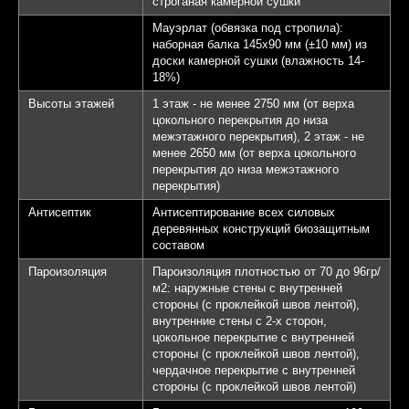
строганая камерной сушки
Мауэрлат (обвязка под стропила):
наборная балка 145х90 мм (±10 мм) из
доски камерной сушки (влажность 14-
18%)
Высоты этажей
1 этаж - не менее 2750 мм (от верха
цокольного перекрытия до низа
межэтажного перекрытия), 2 этаж - не
менее 2650 мм (от верха цокольного
перекрытия до низа межэтажного
перекрытия)
Антисептик
Антисептирование всех силовых
деревянных конструкций биозащитным
составом
Пароизоляция
Пароизоляция плотностью от 70 до 96гр/
м2: наружные стены с внутренней
стороны (с проклейкой швов лентой),
внутренние стены с 2-х сторон,
цокольное перекрытие с внутренней
стороны (с проклейкой швов лентой),
чердачное перекрытие с внутренней
стороны (с проклейкой швов лентой)