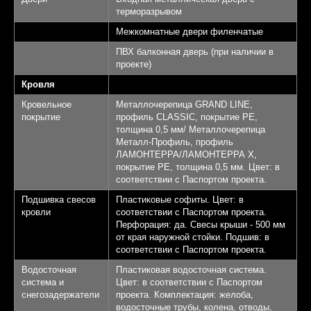
терморазрывом
Межкомнатные двери филенчатые
ПВХ балконная дверь (при наличии в
проекте)
Кровля
Кровельное
Металлочерепица GRAND LINE,
покрытие
профиль CLASSIC, покрытие PE,
толщина 0,5 мм/ Металлочерепица
Металл-Профиль, профиль
ЛАМОНТЕРРА/ЛАМОНТЕРРА Х,
покрытие PE, толщина 0,5 мм. Цвет: в
соответствии с Паспортом проекта.
Подшивка свесов
Пластиковые софиты. Цвет: в
кровли
соответствии с Паспортом проекта.
Перфорация: да. Свесы крыши - 500 мм
от края наружной стойки. Подшив: в
соответствии с Паспортом проекта.
Водосточная
Пластиковая водосточная система.
система и
Цвет: в соответствии с Паспортом
снегозадержатели
проекта. Комплектация: желоба,
водосточные трубы, колена, отводы,