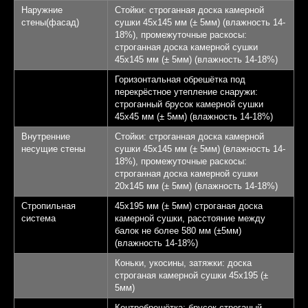
Наружние
Стойки: строганная доска камерной
стены(фасад)
сушки 45х145 мм (± 5мм) (влажность 14-
18%), промежуточные раскосы:
строганная доска камерной сушки
45х145 мм (± 5мм) (влажность 14-18%)
Горизонтальная обрешётка под
перекрёстное утепление снаружи:
строганный брусок камерной сушки
45х45 мм (± 5мм) (влажность 14-18%)
Внутренние
Стойки: строганная доска камерной
несущие стены
сушки 45х145 мм (± 5мм) (влажность 14-
18%), промежуточные раскосы:
строганная доска камерной сушки
20х145 мм (± 5мм) (влажность 14-18%)
Стропильная
45х195 мм (± 5мм) строганая доска
система
камерной сушки, расстояние между
балок не более 580 мм (±5мм)
(влажность 14-18%)
Коньки, укосины, затяжки: доска
строганая камерной сушки 45х195 (±
5мм)
Контробрешётка: брусок строганый