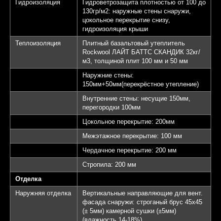
Гидроизоляция
Гидроветрозащита плотностью от 100 до
130гр/м2: наружные стены снаружи,
цокольное перекрытие снизу,
гидроизоляция крыши
Теплоизоляция
Плитный базальтовый утеплитель
Rockwool ЛАЙТ БАТТС СКАНДИК 32кг/
м3, толщиной плит 100 мм и 50 мм
Наружние стены:
150мм+50мм(перекрёстное утепление)
Внутренние стены: несущие 150мм,
перегородки 100мм
Цокольное перекрытие: 200мм
Межэтажное перекрытие: 100 мм
Чердачное перекрытие: 200 мм
Стропила: 200 мм
Отделка
Наружняя отделка
Вертикальные направляющие для вент.
фасада снаружи: строганый брус 45х45
(± 5мм) камерной сушки (±5мм)
(влажность 14-18%)