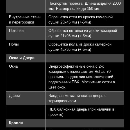
Паспортом проекта. Длина изделия 2000
мм. Размер полки до 150 мм.
Внутренние стены
Обрешетка стен из бруска камерной
и перегородки
сушки 25х45 мм (+-5мм)
Потолки
Обрешетка потолка из доски камерной
сушки 21х95 мм (+-5мм)
Полы
Обрешетка пола из доски камерной
сушки 45х95 мм (+-5мм)
Окна и Двери
Окна
Энергоэффективные окна с 2-х
камерным стеклопакетом Rehau 70
профиль- водоотлив металлический-
подоконники ПВХ. Москитные сетки в
цвет окон.
Двери
Входная металлическая дверь с
терморазрывом
ПВХ балконная дверь (при наличии в
проекте)
Кровля