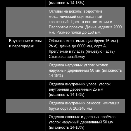
(влажность 14-18%)
Отливы на цоколь: водоотлив
металлический оцинкованный
крашенный. Цвет: в соответствии с
Паспортом проекта. Длина изделия 2000
мм. Размер полки до 150 мм.
Внутренние стены
Обшивка стен: имитация бруса 16 мм (±
и перегородки
2мм), длина до 6000 мм, сорт А.
Крепление в пласть (лицевую часть)
Стыковка вразбежку
Отделка наружных углов: уголок
наружный деревянный 50 мм (влажность
14-18%)
Отделка внутренних углов: уголок
внутренний деревянный 25 мм
(влажность 14-18%)
Отделка внутренних откосов: имитация
бруса сорт А 16х146 мм
Отделка оконных и дверных проёмов:
уголок наружный деревянный 50 мм
(влажность 14-18%)