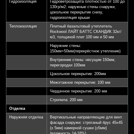
Гидроизоляция
Гидроветрозащита плотностью от 100 до
130гр/м2: наружные стены снаружи,
цокольное перекрытие снизу,
гидроизоляция крыши
Теплоизоляция
Плитный базальтовый утеплитель
Rockwool ЛАЙТ БАТТС СКАНДИК 32кг/
м3, толщиной плит 100 мм и 50 мм
Наружние стены:
150мм+50мм(перекрёстное утепление)
Внутренние стены: несущие 150мм,
перегородки 100мм
Цокольное перекрытие: 200мм
Межэтажное перекрытие: 100 мм
Чердачное перекрытие: 200 мм
Стропила: 200 мм
Отделка
Наружняя отделка
Вертикальные направляющие для вент.
фасада снаружи: строганый брус 45х45
(± 5мм) камерной сушки (±5мм)
(влажность 14-18%)