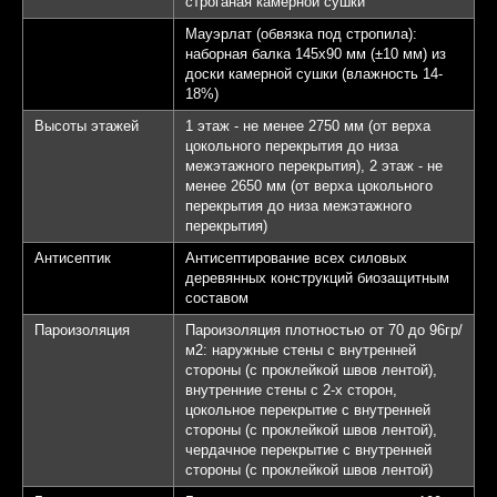
строганая камерной сушки
Мауэрлат (обвязка под стропила):
наборная балка 145х90 мм (±10 мм) из
доски камерной сушки (влажность 14-
18%)
Высоты этажей
1 этаж - не менее 2750 мм (от верха
цокольного перекрытия до низа
межэтажного перекрытия), 2 этаж - не
менее 2650 мм (от верха цокольного
перекрытия до низа межэтажного
перекрытия)
Антисептик
Антисептирование всех силовых
деревянных конструкций биозащитным
составом
Пароизоляция
Пароизоляция плотностью от 70 до 96гр/
м2: наружные стены с внутренней
стороны (с проклейкой швов лентой),
внутренние стены с 2-х сторон,
цокольное перекрытие с внутренней
стороны (с проклейкой швов лентой),
чердачное перекрытие с внутренней
стороны (с проклейкой швов лентой)