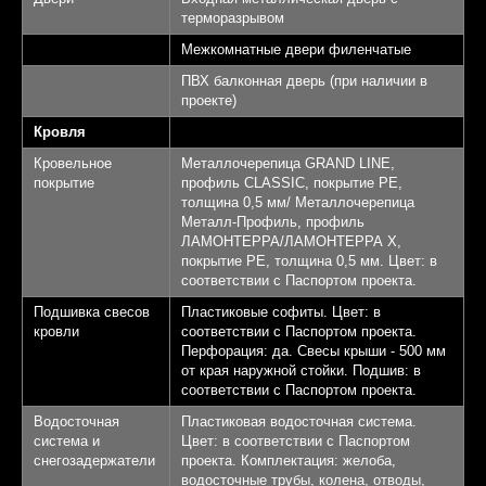
терморазрывом
Межкомнатные двери филенчатые
ПВХ балконная дверь (при наличии в
проекте)
Кровля
Кровельное
Металлочерепица GRAND LINE,
покрытие
профиль CLASSIC, покрытие PE,
толщина 0,5 мм/ Металлочерепица
Металл-Профиль, профиль
ЛАМОНТЕРРА/ЛАМОНТЕРРА Х,
покрытие PE, толщина 0,5 мм. Цвет: в
соответствии с Паспортом проекта.
Подшивка свесов
Пластиковые софиты. Цвет: в
кровли
соответствии с Паспортом проекта.
Перфорация: да. Свесы крыши - 500 мм
от края наружной стойки. Подшив: в
соответствии с Паспортом проекта.
Водосточная
Пластиковая водосточная система.
система и
Цвет: в соответствии с Паспортом
снегозадержатели
проекта. Комплектация: желоба,
водосточные трубы, колена, отводы,