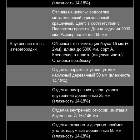
(влажность 14-18%)
Отливы на цоколь: водоотлив
металлический оцинкованный
крашенный. Цвет: в соответствии с
Паспортом проекта. Длина изделия 2000
мм. Размер полки до 150 мм.
Внутренние стены
Обшивка стен: имитация бруса 16 мм (±
и перегородки
2мм), длина до 6000 мм, сорт А.
Крепление в пласть (лицевую часть)
Стыковка вразбежку
Отделка наружных углов: уголок
наружный деревянный 50 мм (влажность
14-18%)
Отделка внутренних углов: уголок
внутренний деревянный 25 мм
(влажность 14-18%)
Отделка внутренних откосов: имитация
бруса сорт А 16х146 мм
Отделка оконных и дверных проёмов:
уголок наружный деревянный 50 мм
(влажность 14-18%)