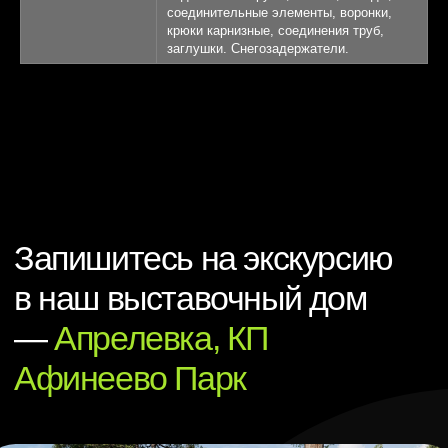
соединительные элементы, воронки,
крюки карнизные, соединения труб,
заглушки. Снегозадержатели.