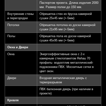
Паспортом проекта. Длина изделия 2000
мм. Размер полки до 150 мм.
Внутренние стены
Обрешетка стен из бруска камерной
и перегородки
сушки 25х45 мм (+-5мм)
Потолки
Обрешетка потолка из доски камерной
сушки 21х95 мм (+-5мм)
Полы
Обрешетка пола из доски камерной
сушки 45х95 мм (+-5мм)
Окна и Двери
Окна
Энергоэффективные окна с 2-х
камерным стеклопакетом Rehau 70
профиль- водоотлив металлический-
подоконники ПВХ. Москитные сетки в
цвет окон.
Двери
Входная металлическая дверь с
терморазрывом
ПВХ балконная дверь (при наличии в
проекте)
Кровля