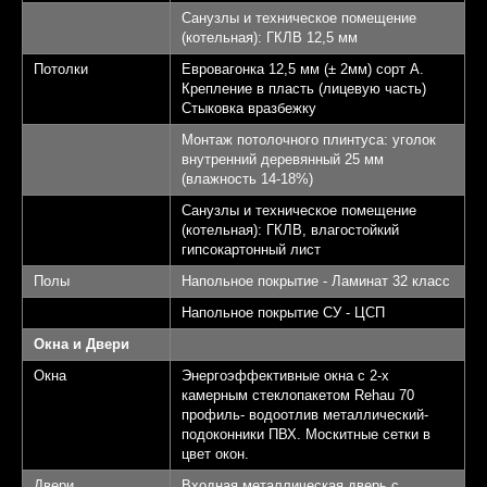
Санузлы и техническое помещение
(котельная): ГКЛВ 12,5 мм
Потолки
Евровагонка 12,5 мм (± 2мм) сорт А.
Крепление в пласть (лицевую часть)
Стыковка вразбежку
Монтаж потолочного плинтуса: уголок
внутренний деревянный 25 мм
(влажность 14-18%)
Санузлы и техническое помещение
(котельная): ГКЛВ, влагостойкий
гипсокартонный лист
Полы
Напольное покрытие - Ламинат 32 класс
Напольное покрытие СУ - ЦСП
Окна и Двери
Окна
Энергоэффективные окна с 2-х
камерным стеклопакетом Rehau 70
профиль- водоотлив металлический-
подоконники ПВХ. Москитные сетки в
цвет окон.
Двери
Входная металлическая дверь с