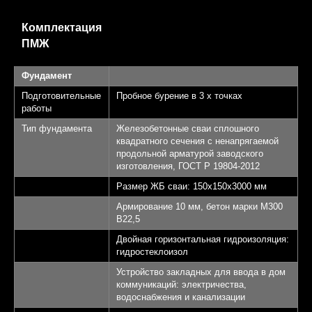
Комплектация
ПМЖ
Фундамент
Подготовительные
Пробное бурение в 3 х точках
работы
Тип фундамента
Железобетонные сваи сплошного
квадратного сечения с ненапрягаемой
продольной арматурой заводского
изготовления, ГОСТ Р 19804-2012
Размер ЖБ сваи: 150х150х3000 мм
Армирование 10 мм, бетон марки М300
B22,5
Двойная горизонтальная гидроизоляция:
гидростеклоизол
Устройство закладных для ввода в дом
коммуникаций: электричества,
водоснабжения и канализации