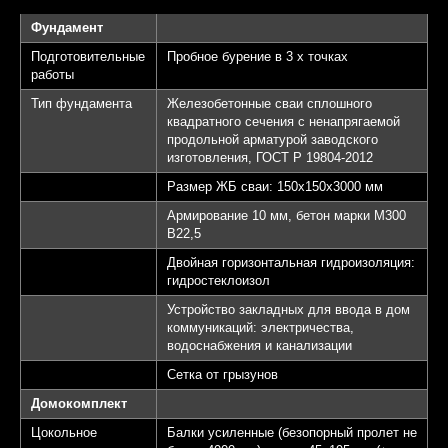
Фундамент
Подготовительные
Пробное бурение в 3 х точках
работы
Тип фундамента
Железобетонные сваи сплошного
квадратного сечения с ненапрягаемой
продольной арматурой заводского
изготовления, ГОСТ Р 19804-2012
Размер ЖБ сваи: 150х150х3000 мм
Армирование 10 мм, бетон марки М300
B22,5
Двойная горизонтальная гидроизоляция:
гидростеклоизол
Устройство закладных для ввода в дом
коммуникаций: электричества,
водоснабжения и канализации
Сетка от грызунов
Домокомплект
Цокольное
Балки усиленные (безопорный пролет не