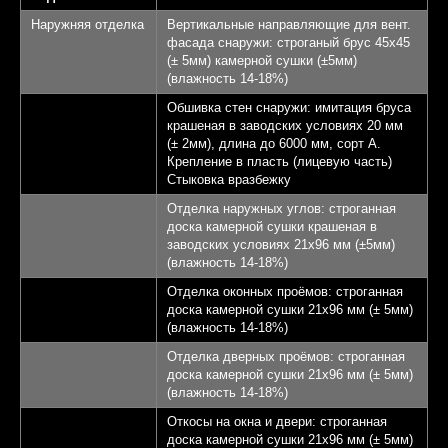
Терраса - 22,28 кв.м.
4
Наружняя отделка
Вертикальные направляющие для вент.
фасада снаружи: строганый брус 45х45
КП Афинеево Парк
5
(± 5мм) камерной сушки (±5мм)
(влажность 14-18%)
Апрелевка 20 км от
6
Обшивка стен снаружи: имитация бруса
МКАД
крашеная в заводских условиях 20 мм
(± 2мм), длина до 6000 мм, сорт А.
Крепление в пласть (лицевую часть)
Записаться на экскурсию
Стыковка вразбежку
Отделка наружных углов: строганная
доска камерной сушки крашеная в
заводских условиях 21х96 мм (±5мм)
(влажность 14-18%)
Отделка оконных проёмов: строганная
доска камерной сушки 21х96 мм (± 5мм)
(влажность 14-18%)
Отделка дверных проёмов: строганная
доска камерной сушки 21х96 мм (± 5мм)
(влажность 14-18%)
Откосы на окна и двери: строганная
доска камерной сушки 21х96 мм (± 5мм)