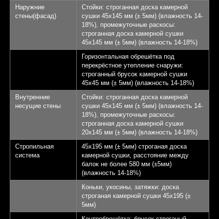
Наружние
Стойки: строганная доска камерной
стены(фасад)
сушки 45х145 мм (± 5мм) (влажность 14-
18%), промежуточные раскосы:
строганная доска камерной сушки
45х145 мм (± 5мм) (влажность 14-18%)
Горизонтальная обрешётка под
перекрёстное утепление снаружи:
строганный брусок камерной сушки
45х45 мм (± 5мм) (влажность 14-18%)
Внутренние
Стойки: строганная доска камерной
несущие стены
сушки 45х145 мм (± 5мм) (влажность 14-
18%), промежуточные раскосы:
строганная доска камерной сушки
20х145 мм (± 5мм) (влажность 14-18%)
Стропильная
45х195 мм (± 5мм) строганая доска
система
камерной сушки, расстояние между
балок не более 580 мм (±5мм)
(влажность 14-18%)
Коньки, укосины, затяжки: доска
строганая камерной сушки 45х195 (±
5мм)
Контробрешётка: брусок строганый